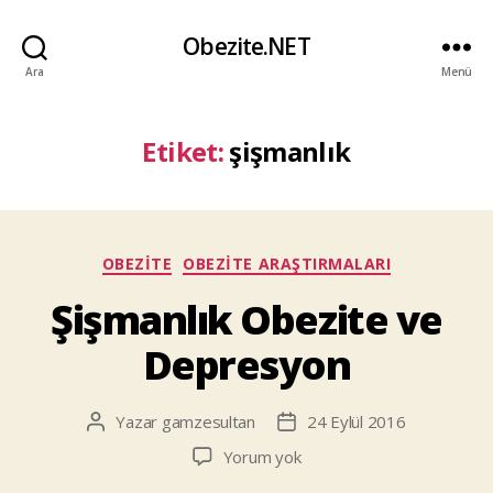
Obezite.NET
Ara
Menü
Etiket:
şişmanlık
Kategoriler
OBEZITE
OBEZITE ARAŞTIRMALARI
Şişmanlık Obezite ve
Depresyon
Yazar
gamzesultan
24 Eylül 2016
Yazının
Yazı
yazarı
tarihi
Şişmanlık
Yorum yok
Obezite