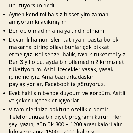
unutuyorsun dedi.
Aynen kendimi halsiz hissetiyim zaman
anlıyorumki acıkmıșım.
Ben de olmadım ama yakındır olmam.
Devamlı hamur ișleri tatlı yani pasta börek
makarna pirinç pilavı bunlar çok dikkat
etmeliyiz. Bol sebze, balık, tavuk tüketmeliyiz.
Ben 3 yıl oldu, ayda bir bilemedin 2 kırmızı et
tüketiyorum. Asitli içecekler yasak, yasak
içmemeliyiz. Ama bazı arkadașlar
paylașıyorlar, Facebook’ta görüyoruz.
Evet haklisin bende duydum ve gördüm. Asitli
ve şekerli içecekler içiyorlar.
Vitaminlerinize baktırın özellikle demir.
Telefonunuza bir diyet programı kurun. Her
şeyi yazın, günlük 800 – 1200 arası kalori alın
kilo verirsiniz. 1500 – 2000 kaloriyi