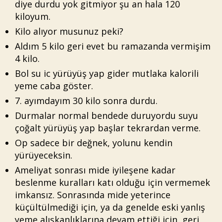
diye durdu yok gitmiyor şu an hala 120
kiloyum.
Kilo alıyor musunuz peki?
Aldım 5 kilo geri evet bu ramazanda vermişim
4 kilo.
Bol su ic yürüyüş yap gider mutlaka kalorili
yeme caba göster.
7. ayımdayım 30 kilo sonra durdu.
Durmalar normal bendede duruyordu suyu
çoğalt yürüyüş yap başlar tekrardan verme.
Op sadece bir değnek, yolunu kendin
yürüyeceksin.
Ameliyat sonrası mide iyileşene kadar
beslenme kuralları katı olduğu için vermemek
imkansız. Sonrasında mide yeterince
küçültülmediği için, ya da genelde eski yanlış
yeme alışkanlıklarına devam ettiği için, geri