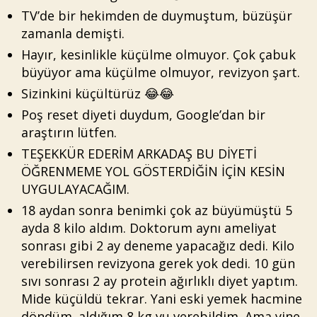
TV’de bir hekimden de duymuştum, büzüşür
zamanla demişti.
Hayır, kesinlikle küçülme olmuyor. Çok çabuk
büyüyor ama küçülme olmuyor, revizyon şart.
Sizinkini küçültürüz 😂😂
Poş reset diyeti duydum, Google’dan bir
araştırın lütfen.
TEŞEKKÜR EDERİM ARKADAŞ BU DİYETİ
ÖĞRENMEME YOL GÖSTERDİĞİN İÇİN KESİN
UYGULAYACAĞIM.
18 aydan sonra benimki çok az büyümüştü 5
ayda 8 kilo aldım. Doktorum aynı ameliyat
sonrası gibi 2 ay deneme yapacağız dedi. Kilo
verebilirsen revizyona gerek yok dedi. 10 gün
sıvı sonrası 2 ay protein ağırlıklı diyet yaptım.
Mide küçüldü tekrar. Yani eski yemek hacmine
döndüm. aldığım 8 kg yu verebildim. Ama yine