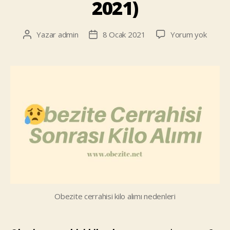
2021)
Obezi
Yazar
admin
8 Ocak 2021
Yorum yok
Yazının
Yazı
Cerrahi
yazarı
tarihi
Kilo
Alma
Sorunu
(Ameli
Sonras
Kilo
Alımı
–
2021)
Obezite cerrahisi kilo alımı nedenleri