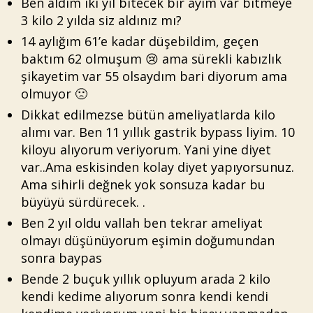
Ben aldım iki yıl bitecek bir ayım var bitmeye
3 kilo 2 yılda siz aldınız mı?
14 aylığım 61’e kadar düşebildim, geçen
baktım 62 olmuşum 😢 ama sürekli kabızlık
şikayetim var 55 olsaydım bari diyorum ama
olmuyor 🙁
Dikkat edilmezse bütün ameliyatlarda kilo
alımı var. Ben 11 yıllık gastrik bypass liyim. 10
kiloyu alıyorum veriyorum. Yani yine diyet
var..Ama eskisinden kolay diyet yapıyorsunuz.
Ama sihirli değnek yok sonsuza kadar bu
büyüyü sürdürecek. .
Ben 2 yıl oldu vallah ben tekrar ameliyat
olmayı düşünüyorum eşimin doğumundan
sonra baypas
Bende 2 buçuk yıllık opluyum arada 2 kilo
kendi kedime alıyorum sonra kendi kendi