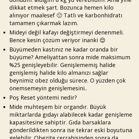
dikkat etmek şart. Bozunca hemen kilo
alınıyor maalesef 🙁 Tatlı ve karbonhidratı
tamamen çıkarmak lazım.
Mideyi değil kafayı değiştirmeyi denenmeli.
Bence kesin çözüm veriyor inanki 😌
Büyümeden kastınız ne kadar oranda bir
büyüme? Ameliyattan sonra mide maksimum
%25 genişleyebilir. Genişlememiş halide
genişlemiş halide kilo almanızı sağlar
beynimiz obez olduğu sürece. O yüzden çok
önemsemeyin genişlemesini..
Poş Reset yöntemi nedir?
Mide muhteşem bir organdır. Büyük
miktarlarda gıdayı alabilecek kadar genişleme
kapasitesine sahiptir. Gıda barsaklara
gönderildikten sonra ise tekrar eski boyutuna
gelebilir. Obezite cerrahisinden sonra da