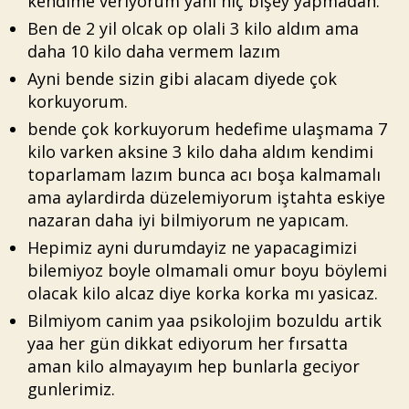
kendime veriyorum yani hiç bişey yapmadan.
Ben de 2 yil olcak op olali 3 kilo aldım ama
daha 10 kilo daha vermem lazım
Ayni bende sizin gibi alacam diyede çok
korkuyorum.
bende çok korkuyorum hedefime ulaşmama 7
kilo varken aksine 3 kilo daha aldım kendimi
toparlamam lazım bunca acı boşa kalmamalı
ama aylardirda düzelemiyorum iştahta eskiye
nazaran daha iyi bilmiyorum ne yapıcam.
Hepimiz ayni durumdayiz ne yapacagimizi
bilemiyoz boyle olmamali omur boyu böylemi
olacak kilo alcaz diye korka korka mı yasicaz.
Bilmiyom canim yaa psikolojim bozuldu artik
yaa her gün dikkat ediyorum her fırsatta
aman kilo almayayım hep bunlarla geciyor
gunlerimiz.