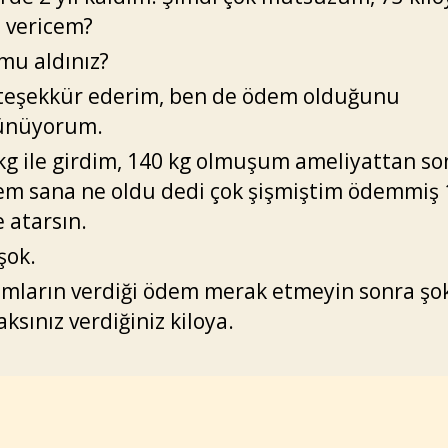
l vericem?
 mu aldınız?
teşekkür ederim, ben de ödem olduğunu
ünüyorum.
kg ile girdim, 140 kg olmuşum ameliyattan so
m sana ne oldu dedi çok şişmiştim ödemmiş 
 atarsın.
şok.
mların verdiği ödem merak etmeyin sonra şo
aksınız verdiğiniz kiloya.