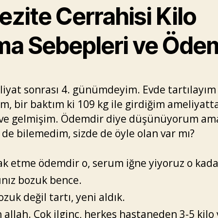
zite Cerrahisi Kilo
ma Sebepleri ve Öde
iyat sonrası 4. günümdeyim. Evde tartılayım
m, bir baktım ki 109 kg ile girdiğim ameliyatt
eve gelmişim. Ödemdir diye düşünüyorum am
 de bilemedim, sizde de öyle olan var mı?
k etme ödemdir o, serum iğne yiyoruz o kada
ınız bozuk bence.
zuk değil tartı, yeni aldık.
h allah. Çok ilginç, herkes hastaneden 3-5 kilo 