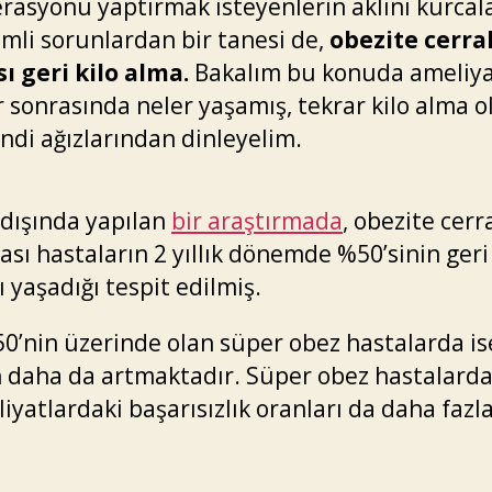
rasyonu yaptırmak isteyenlerin aklını kurcal
mli sorunlardan bir tanesi de,
obezite cerra
ı geri kilo alma.
Bakalım bu konuda ameliy
r sonrasında neler yaşamış, tekrar kilo alma 
ndi ağızlarından dinleyelim.
dışında yapılan
bir araştırmada
, obezite cerr
ası hastaların 2 yıllık dönemde %50’sinin geri 
ı yaşadığı tespit edilmiş.
50’nin üzerinde olan süper obez hastalarda is
 daha da artmaktadır. Süper obez hastalarda
iyatlardaki başarısızlık oranları da daha fazl