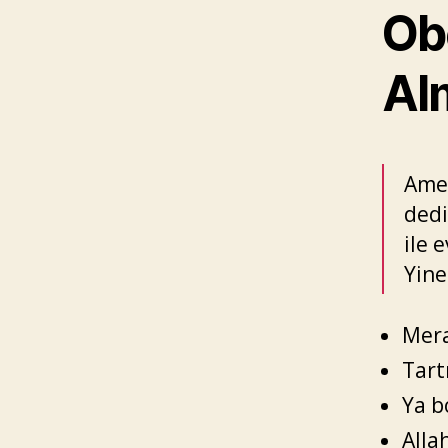
Obe
Al
Amel
dedi
ile 
Yine
Mera
Tart
Ya bo
Alla