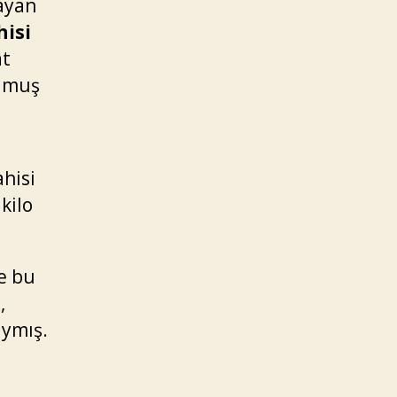
ayan
hisi
at
olmuş
ahisi
kilo
e bu
,
aymış.