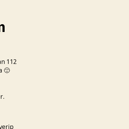
m
an 112
a 🙁
r.
verip