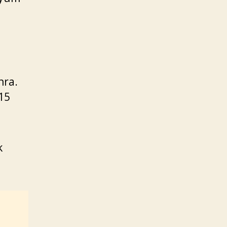
nra.
15
k