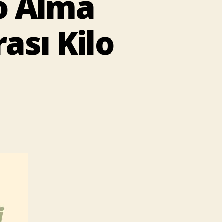
lo Alma
ası Kilo
zite
rahisi
a
runu
eliyat
rası
mı