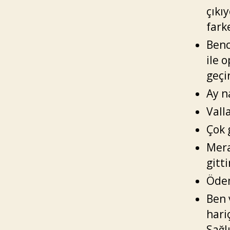
çıkı
fark
Benc
ile 
geçi
Ay n
Vall
Çok 
Mera
gitt
Ödem
Ben 
hari
Sağl