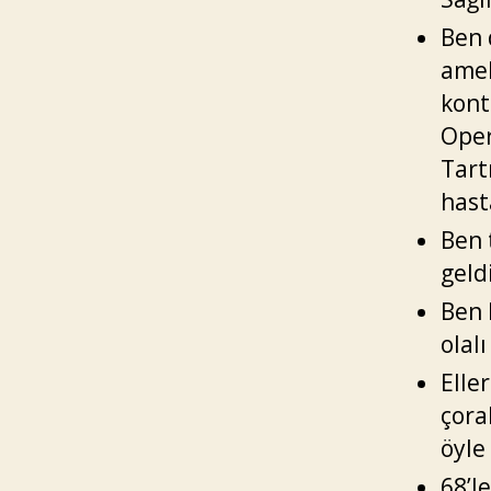
Ben 
amel
kont
Oper
Tart
hast
Ben 
geld
Ben 
olal
Elle
çora
öyle
68’l