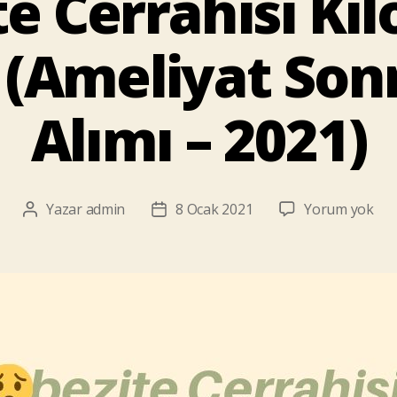
e Cerrahisi Ki
(Ameliyat Sonr
Alımı – 2021)
Obe
Yazar
admin
8 Ocak 2021
Yorum yok
Yazının
Yazı
Cer
yazarı
tarihi
Kilo
Alm
So
(Am
Son
Kilo
Alı