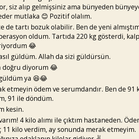
yor, siz alıp gelmişsiniz ama bünyeden bünyey
eder mutlaka 😊 Pozitif olalım.
e de tartı bozuk olabilir. Ben de yeni almıştı
operasyon oldum. Tartıda 220 kg gösterdi, kalp
riyordum 😂
asıl güldüm. Allah da sizi güldürsün.
a doğru diyorum 😂
güldüm ya 😆😂
k etmeyin ödem ve serumdandır. Ben de 91 k
im, 91 ile döndüm.
 kesin.
varım! 4 kilo alımı ile çıktım hastaneden. Öde
ç 11 kilo verdim, ay sonunda merak etmeyim.
ığınıza odaklanın kilolar gidiyor.✌