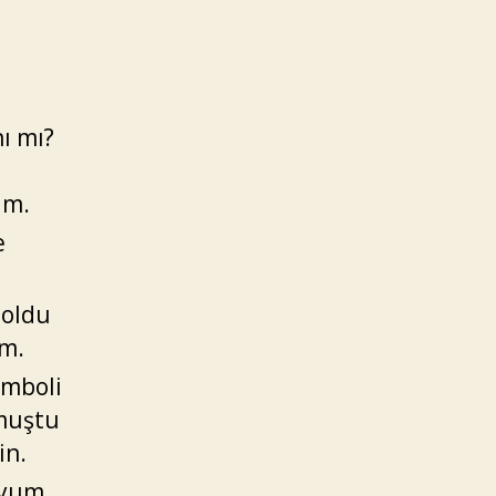
ı mı?
im.
e
 oldu
üm.
emboli
pmuştu
in.
oyum