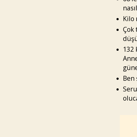
nası
Kilo
Çok 
düş
132 
Anne
güne
Ben 
Seru
oluc