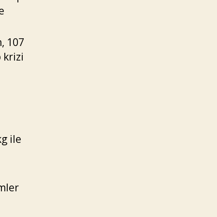
e
m, 107
 krizi
g ile
mler