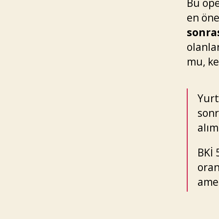
Bu ope
en öne
sonras
olanla
mu, ke
Yurt
sonr
alım
BKİ 
oran
amel