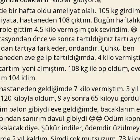
de bir hafta oldu ameliyat olalı. 105 kg girdim
iyata, hastaneden 108 çıktım. Bugün haftalık
role gittim 4.5 kilo vermişim çok sevindim. 😃
asyondan önce ve sonra tartıldığınız tartı ayn
ıdan tartıya fark eder, ondandır. Çünkü ben
aneden eve gelip tartıldığımda, 4 kilo vermişt
tartımı yeni almıştım. 108 kg ile op oldum, ev
im 104 idim.
hastaneden geldiğimde 7 kilo vermiştim. 3 yıl
ı 120 kiloyla oldum, 9 ay sonra 65 kiloyu görd
rim balon gibiydi eve geldiğimde, bacaklarım 
bından sanırım davul gibiydi 😔😔 Ödüm ko
 kalacak diye. Şükür indiler, ödemdir üzülmey
erde 2 yıl kaldım. Şimdi çok mutsuzum, 73 kil