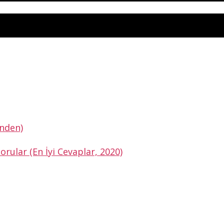
inden)
orular (En İyi Cevaplar, 2020)