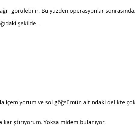
için
ağrı görülebilir. Bu yüzden operasyonlar sonrasında, 
ağıdaki şekilde…
 hala içemiyorum ve sol göğsümün altındaki delikte 
a karıştırıyorum. Yoksa midem bulanıyor.