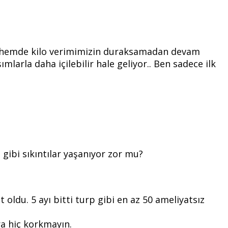
in hemde kilo verimimizin duraksamadan devam
larla daha içilebilir hale geliyor.. Ben sadece ilk
gibi sıkıntılar yaşanıyor zor mu?
 oldu. 5 ayı bitti turp gibi en az 50 ameliyatsız
a hiç korkmayın.