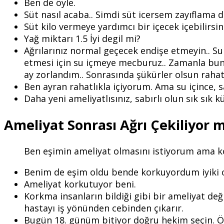
Ben de öyle.
Süt nasıl acaba.. Simdi süt icersem zayıflama
Süt kilo vermeye yardımcı bir içecek içebilirsini
Yağ miktarı 1.5 İyi degil mi?
Ağrılarınız normal geçecek endişe etmeyin.. 
etmesi için su içmeye mecburuz.. Zamanla buna a
ay zorlandım.. Sonrasında şükürler olsun rahat
Ben ayran rahatlıkla içiyorum. Ama su içince, sa
Daha yeni ameliyatlısınız, sabırlı olun sık sık 
Ameliyat Sonrası Ağrı Çekiliyor 
Ben eşimin ameliyat olmasını istiyorum ama ko
Benim de eşim oldu bende korkuyordum iyiki 
Ameliyat korkutuyor beni.
Korkma insanların bildiği gibi bir ameliyat deği
hastayı iş yönünden cebinden çıkarır.
Bugün 18. günüm bitiyor doğru hekim seçin. 