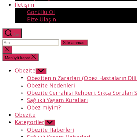
İletişim
Gönüllü Ol
Bize Ulaşın
Ara
Arama
yap:
Aramayı
kapat
Menüyü kapat
Obezite
Alt
menüyü
Obezitenin Zararları (Obez Hastaların Dil
göster
Obezite Nedenleri
Obezite Cerrahisi Rehberi: Sıkça Sorulan S
Sağlıklı Yaşam Kuralları
Obez miyim?
Obezite
Kategoriler
Alt
menüyü
Obezite Haberleri
göster