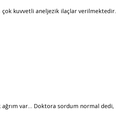
çok kuvvetli aneljezik ilaçlar verilmektedir.
çok ağrım var… Doktora sordum normal dedi,