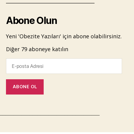
_____________________________________
Abone Olun
Yeni 'Obezite Yazıları' için abone olabilirsiniz.
Diğer 79 aboneye katılın
E-
posta
Adresi
ABONE OL
_____________________________________