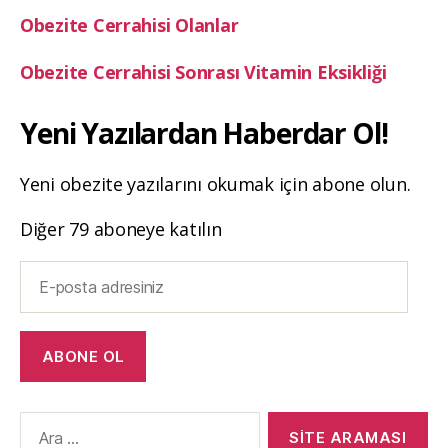
Obezite Cerrahisi Olanlar
Obezite Cerrahisi Sonrası Vitamin Eksikliği
Yeni Yazılardan Haberdar Ol!
Yeni obezite yazılarını okumak için abone olun.
Diğer 79 aboneye katılın
E-
posta
adresiniz
ABONE OL
Arama
yap: