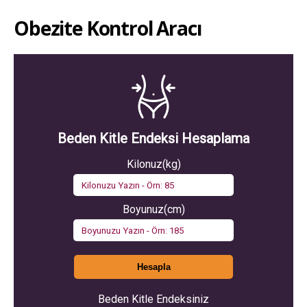
Obezite Kontrol Aracı