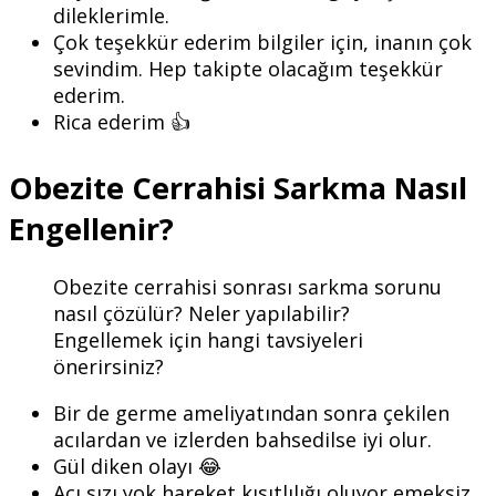
dileklerimle.
Çok teşekkür ederim bilgiler için, inanın çok
sevindim. Hep takipte olacağım teşekkür
ederim.
Rica ederim 👍
Obezite Cerrahisi Sarkma Nasıl
Engellenir?
Obezite cerrahisi sonrası sarkma sorunu
nasıl çözülür? Neler yapılabilir?
Engellemek için hangi tavsiyeleri
önerirsiniz?
Bir de germe ameliyatından sonra çekilen
acılardan ve izlerden bahsedilse iyi olur.
Gül diken olayı 😂
Acı sızı yok hareket kısıtlılığı oluyor emeksiz