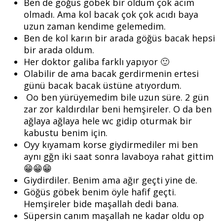
Ben de göğüs göbek bir oldum çok acım
olmadı. Ama kol bacak çok çok acıdı baya
uzun zaman kendime gelemedim.
Ben de kol karın bir arada göğüs bacak hepsi
bir arada oldum.
Her doktor galiba farklı yapıyor 🙂
Olabilir de ama bacak gerdirmenin ertesi
günü bacak bacak üstüne atıyordum.
Oo ben yürüyemedim bile uzun süre. 2 gün
zar zor kaldırdılar beni hemşireler. O da ben
ağlaya ağlaya hele wc gidip oturmak bir
kabustu benim için.
Oyy kıyamam korse giydirmediler mi ben
aynı gğn iki saat sonra lavaboya rahat gittim
😁😁😁
Giydirdiler. Benim ama ağır geçti yine de.
Göğüs göbek benim öyle hafif geçti.
Hemşireler bide maşallah dedi bana.
Süpersin canım maşallah ne kadar oldu op