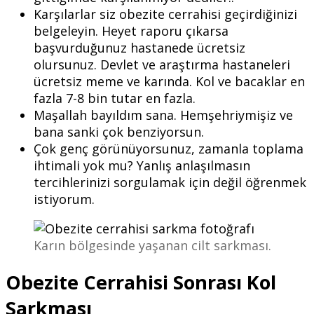
Karşılarlar siz obezite cerrahisi geçirdiğinizi
belgeleyin. Heyet raporu çıkarsa
başvurduğunuz hastanede ücretsiz
olursunuz. Devlet ve araştırma hastaneleri
ücretsiz meme ve karında. Kol ve bacaklar en
fazla 7-8 bin tutar en fazla.
Maşallah bayıldım sana. Hemşehriymişiz ve
bana sanki çok benziyorsun.
Çok genç görünüyorsunuz, zamanla toplama
ihtimali yok mu? Yanlış anlaşılmasın
tercihlerinizi sorgulamak için değil öğrenmek
istiyorum.
Karın bölgesinde yaşanan cilt sarkması.
Obezite Cerrahisi Sonrası Kol
Sarkması