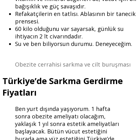
bağışıklık ve güç savaşıdır.
Refakatçilerin en tatlısı. Ablasının bir tanecik
prensesi.
60 kilo olduğunu var sayarsak, günlük su
ihtiyacın 2 lt civarındadır.
Su ve ben biliyorsun durumu. Deneyeceğim.
Obezite cerrahisi sarkma ve cilt buruşması
Türkiye’de Sarkma Gerdirme
Fiyatları
Ben yurt dışında yaşıyorum. 1 hafta
sonra obezite ameliyatı olacağım,
yaklaşık 1 yıl sonra estetik ameliyatları
başlayacak. Bütün vücut estetiğini
burada ama yüz estetiğini Türkiye’de