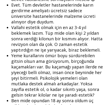
Evet. Tüm devletler hastanelerinde karın
gerdirme ameliyatı ücretsiz sadece
üniversite hastanelerinde malzeme ücreti
alınıyor diye duydum.
Vallahi estetik olmak için en az 3-4 yıl
beklemek lazım. Tüp mide olan kişi 2 yıldan
sonra verdiği kilonun bir kısmını alıyor. Hatta
revizyon olan da çok. O zaman estetik
yaptırdığın ne işe yarıyacak, biraz beklemeli.
Yeme kurallarını ömür boyu sürdürebilen
gitsin olsun ama görüyorum, birçoğunda
kaçamakları var. Bu kaçamağı yapan ilerde ne
yiyeceği belli olmaz, insan önce beyninde her
şeyi bitirmeli. Psikolojik yemeleri olan
mutlaka destek almalı arkadaşlar. Yoksa
zayıfla estetik ol, o kadar sıkıntı yaşa, sonra
gelsin tekrar kilolar ne işe yaradı estetik?
Ben mide opundan 18 ay sonra oldum üç