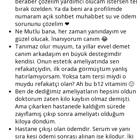
beraber çözelim yardımcı olucam istersen tel
bırak özelden. Ya da beni ara profilimde
numaram açık sohbet muhabbet su ve ödem
sorununu çözelim ❤
Ne Mutlu bana, her zaman yanındayım ve
güzel olucak. İnanıyorum canım 😂
Tanımaz olur muyum, ta yıllar evvel demet
canım arkadaşım en büyük destegimdir
kendisi. Onun estetik ameliyatında sen
refakatçiydin, ilk orada görmüştüm yanlış
hatırlamıyorsam. Yoksa tam tersi miydi o
muydu refakatçi olan? Ah bu b12 vitamini 🙂
Ben de dediğimiz ameliyatların hepsini oldun
doktorum zaten kilo kaybın olmaz demişti.
Ama çıkarken hastanede kaldığım sürede
zayıflamış çıkıp sonra ameliyatı olduğum
kiloya döndüm.
Hastane çıkışı olan ödemdir. Serum ve yanı
sıra kesi ödemi sonrası alınan ise kilodur. İki