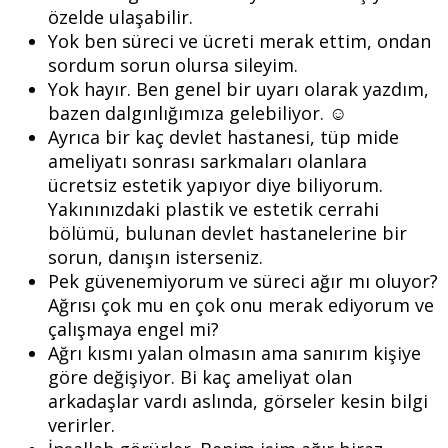
özelde ulaşabilir.
Yok ben süreci ve ücreti merak ettim, ondan
sordum sorun olursa sileyim.
Yok hayır. Ben genel bir uyarı olarak yazdım,
bazen dalgınlığımıza gelebiliyor. ☺
Ayrıca bir kaç devlet hastanesi, tüp mide
ameliyatı sonrası sarkmaları olanlara
ücretsiz estetik yapıyor diye biliyorum.
Yakınınızdaki plastik ve estetik cerrahi
bölümü, bulunan devlet hastanelerine bir
sorun, danışın isterseniz.
Pek güvenemiyorum ve süreci ağır mı oluyor?
Ağrısı çok mu en çok onu merak ediyorum ve
çalışmaya engel mi?
Ağrı kısmı yalan olmasın ama sanırım kişiye
göre değişiyor. Bi kaç ameliyat olan
arkadaşlar vardı aslında, görseler kesin bilgi
verirler.