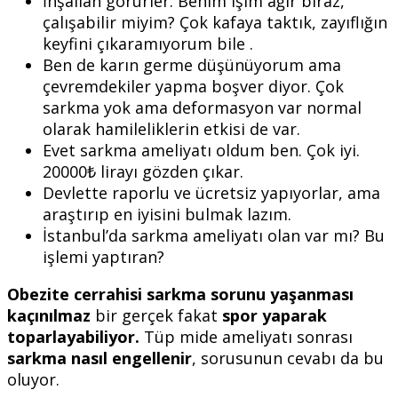
İnşallah görürler. Benim işim ağır biraz,
çalışabilir miyim? Çok kafaya taktık, zayıflığın
keyfini çıkaramıyorum bile .
Ben de karın germe düşünüyorum ama
çevremdekiler yapma boşver diyor. Çok
sarkma yok ama deformasyon var normal
olarak hamileliklerin etkisi de var.
Evet sarkma ameliyatı oldum ben. Çok iyi.
20000₺ lirayı gözden çıkar.
Devlette raporlu ve ücretsiz yapıyorlar, ama
araştırıp en iyisini bulmak lazım.
İstanbul’da sarkma ameliyatı olan var mı? Bu
işlemi yaptıran?
Obezite cerrahisi sarkma sorunu yaşanması
kaçınılmaz
bir gerçek fakat
spor yaparak
toparlayabiliyor.
Tüp mide ameliyatı sonrası
sarkma nasıl engellenir
, sorusunun cevabı da bu
oluyor.