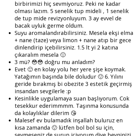
birbirimizi hiç sevmiyoruz. Peki ne kadar
olması lazım. 5 senelik tup mideli , 1 senelik
de tup mide revizyonluyum. 3 ay evvel de
bacak uyluk germe oldum.
Suyu aromalandırabilirsiniz. Mesela ekşi elma
+ nane (taze) veya limon + nane atıp bir gece
dinlendirip içebilirsiniz. 1.5 lt yi 2 katına
çıkaralım mesela 🙂
3 mü? 😳😳 doğru mu anladım?
Evet 🙂 en kolay yolu her yere şişe koymak.
Yatağımın başında bile doludur 🙂 6. Yılını
geride bırakmış bi obezite 3 estetik geçirmiş
insandan sevgilerle :p
Kesinlikle uygulamaya suan başlıyorum. Cok
tesekkur ederimmmm. Taşınma konusunda
da kolaylıklar dilerim 😘
Malesef ev bulamadık inşallah buluruz en
kısa zamanda 🙂 lütfen bol bol su için,
sevmeseniz de şurup içiyorum diye beyninizi