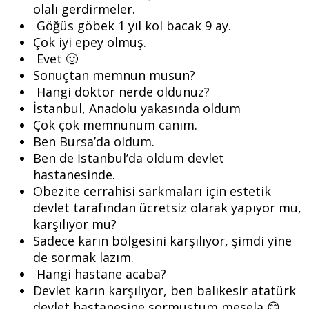
olalı gerdirmeler.
Göğüs göbek 1 yıl kol bacak 9 ay.
Çok iyi epey olmuş.
Evet 🙂
Sonuçtan memnun musun?
Hangi doktor nerde oldunuz?
İstanbul, Anadolu yakasında oldum
Çok çok memnunum canım.
Ben Bursa’da oldum.
Ben de İstanbul’da oldum devlet
hastanesinde.
Obezite cerrahisi sarkmaları için estetik
devlet tarafından ücretsiz olarak yapıyor mu,
karşılıyor mu?
Sadece karın bölgesini karşılıyor, şimdi yine
de sormak lazım.
Hangi hastane acaba?
Devlet karın karşılıyor, ben balıkesir atatürk
devlet hastanesine sormuştum mesela 😊