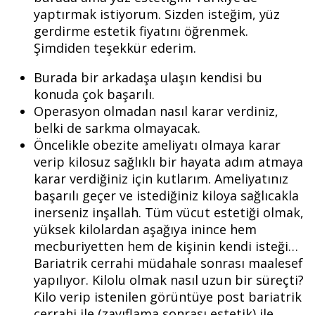
yaptırmak istiyorum. Sizden isteğim, yüz
gerdirme estetik fiyatını öğrenmek.
Şimdiden teşekkür ederim.
Burada bir arkadaşa ulaşın kendisi bu
konuda çok başarılı.
Operasyon olmadan nasıl karar verdiniz,
belki de sarkma olmayacak.
Öncelikle obezite ameliyatı olmaya karar
verip kilosuz sağlıklı bir hayata adım atmaya
karar verdiğiniz için kutlarım. Ameliyatınız
başarılı geçer ve istediğiniz kiloya sağlıcakla
inerseniz inşallah. Tüm vücut estetiği olmak,
yüksek kilolardan aşağıya inince hem
mecburiyetten hem de kişinin kendi isteği…
Bariatrik cerrahi müdahale sonrası maalesef
yapılıyor. Kilolu olmak nasıl uzun bir süreçti?
Kilo verip istenilen görüntüye post bariatrik
cerrahi ile (zayıflama sonrası estetik) ile