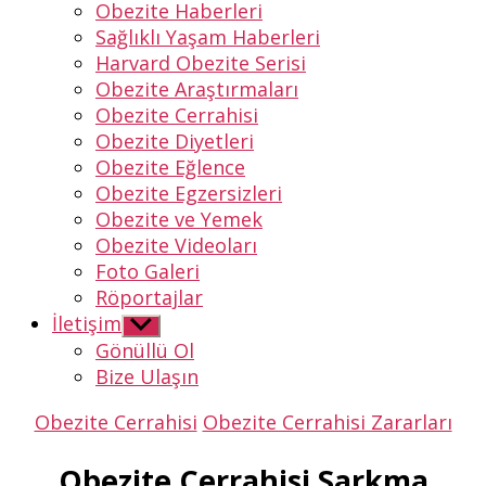
menüyü
Obezite Haberleri
göster
Sağlıklı Yaşam Haberleri
Harvard Obezite Serisi
Obezite Araştırmaları
Obezite Cerrahisi
Obezite Diyetleri
Obezite Eğlence
Obezite Egzersizleri
Obezite ve Yemek
Obezite Videoları
Foto Galeri
Röportajlar
İletişim
Alt
menüyü
Gönüllü Ol
göster
Bize Ulaşın
Kategoriler
Obezite Cerrahisi
Obezite Cerrahisi Zararları
Obezite Cerrahisi Sarkma