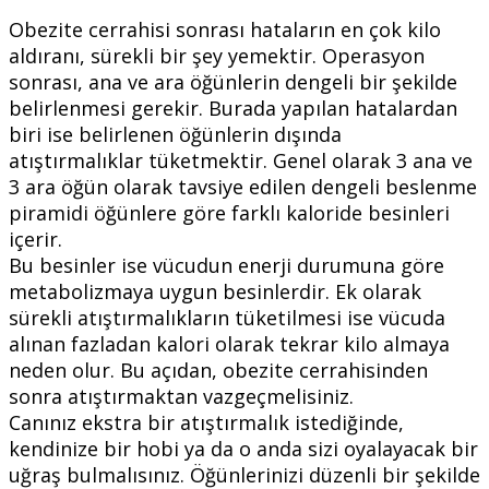
Obezite cerrahisi sonrası hataların en çok kilo
aldıranı, sürekli bir şey yemektir. Operasyon
sonrası, ana ve ara öğünlerin dengeli bir şekilde
belirlenmesi gerekir. Burada yapılan hatalardan
biri ise belirlenen öğünlerin dışında
atıştırmalıklar tüketmektir. Genel olarak 3 ana ve
3 ara öğün olarak tavsiye edilen dengeli beslenme
piramidi öğünlere göre farklı kaloride besinleri
içerir.
Bu besinler ise vücudun enerji durumuna göre
metabolizmaya uygun besinlerdir. Ek olarak
sürekli atıştırmalıkların tüketilmesi ise vücuda
alınan fazladan kalori olarak tekrar kilo almaya
neden olur. Bu açıdan, obezite cerrahisinden
sonra atıştırmaktan vazgeçmelisiniz.
Canınız ekstra bir atıştırmalık istediğinde,
kendinize bir hobi ya da o anda sizi oyalayacak bir
uğraş bulmalısınız. Öğünlerinizi düzenli bir şekilde