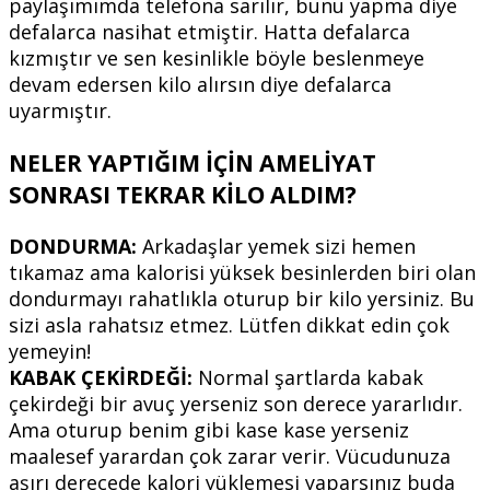
paylaşımımda telefona sarılır, bunu yapma diye
defalarca nasihat etmiştir. Hatta defalarca
kızmıştır ve sen kesinlikle böyle beslenmeye
devam edersen kilo alırsın diye defalarca
uyarmıştır.
NELER YAPTIĞIM İÇİN AMELİYAT
SONRASI TEKRAR KİLO ALDIM?
DONDURMA:
Arkadaşlar yemek sizi hemen
tıkamaz ama kalorisi yüksek besinlerden biri olan
dondurmayı rahatlıkla oturup bir kilo yersiniz. Bu
sizi asla rahatsız etmez. Lütfen dikkat edin çok
yemeyin!
KABAK ÇEKİRDEĞİ:
Normal şartlarda kabak
çekirdeği bir avuç yerseniz son derece yararlıdır.
Ama oturup benim gibi kase kase yerseniz
maalesef yarardan çok zarar verir. Vücudunuza
aşırı derecede kalori yüklemesi yaparsınız buda