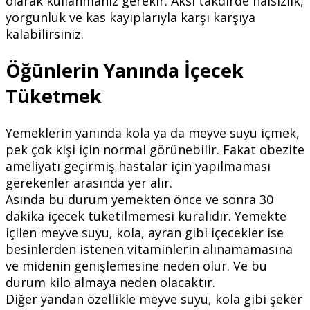
olarak kullanmanız gerekir. Aksi takdirde halsizlik,
yorgunluk ve kas kayıplarıyla karşı karşıya
kalabilirsiniz.
Öğünlerin Yanında İçecek
Tüketmek
Yemeklerin yanında kola ya da meyve suyu içmek,
pek çok kişi için normal görünebilir. Fakat obezite
ameliyatı geçirmiş hastalar için yapılmaması
gerekenler arasında yer alır.
Asında bu durum yemekten önce ve sonra 30
dakika içecek tüketilmemesi kuralıdır. Yemekte
içilen meyve suyu, kola, ayran gibi içecekler ise
besinlerden istenen vitaminlerin alınamamasına
ve midenin genişlemesine neden olur. Ve bu
durum kilo almaya neden olacaktır.
Diğer yandan özellikle meyve suyu, kola gibi şeker