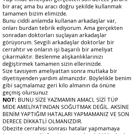
bir araç ama bu aracı doğru şekilde kullanmak
tamamen bizim elimizde.
Bunu ciddi anlamda kullanan arkadaşlar var,
onları burdan tebrik ediyorum. Ama gerçekten
sonradan doktorları suçlayan arkadaşlar
görüyorum. Sevgili arkadaşlar doktorlar bir
cerrahtır ve onların işi başarılı bir ameliyat
çıkarmaktır. Beslenme alışkanlıklarınızı
değiştirmek tamamen sizin ellerinizde.
Size tavsiyem ameliyattan sonra mutlaka bir
diyetisyenden yardım almanızdır. Böylelikle benim
gibi saçmalamaz geri kilo almanın da önüne
geçmiş olursunuz
NOT:
BUNU SİZE YAZMAMIN AMACI, SİZİ TÜP
MİDE AMELİYATINDAN SOĞUTMAK DEĞİL. AKSİNE
BENİM YAPTIĞIM HATALARI YAPMAMANIZ VE SON
DERECE DİKKATLİ OLMANIZDIR.
Obezite cerrahisi sonrası hatalar yapmamaya