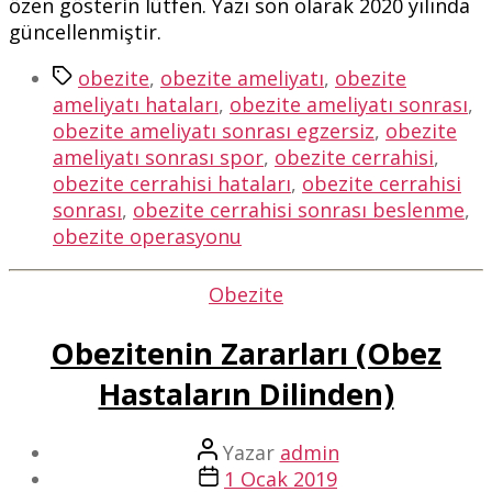
özen gösterin lütfen. Yazı son olarak 2020 yılında
güncellenmiştir.
Etiketler
obezite
,
obezite ameliyatı
,
obezite
ameliyatı hataları
,
obezite ameliyatı sonrası
,
obezite ameliyatı sonrası egzersiz
,
obezite
ameliyatı sonrası spor
,
obezite cerrahisi
,
obezite cerrahisi hataları
,
obezite cerrahisi
sonrası
,
obezite cerrahisi sonrası beslenme
,
obezite operasyonu
Kategoriler
Obezite
Obezitenin Zararları (Obez
Hastaların Dilinden)
Yazının
Yazar
admin
yazarı
Yazı
1 Ocak 2019