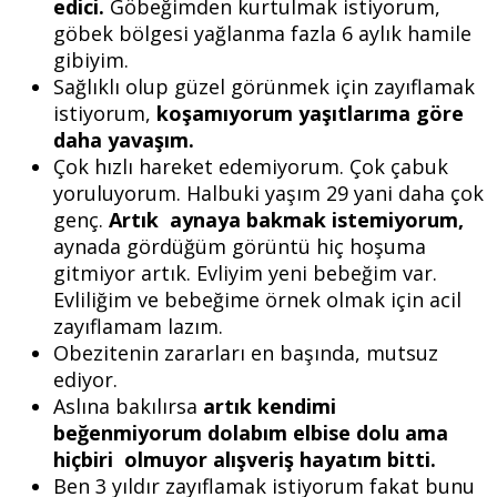
edici.
Göbeğimden kurtulmak istiyorum,
göbek bölgesi yağlanma fazla 6 aylık hamile
gibiyim.
Sağlıklı olup güzel görünmek için zayıflamak
istiyorum,
koşamıyorum yaşıtlarıma göre
daha yavaşım.
Çok hızlı hareket edemiyorum. Çok çabuk
yoruluyorum. Halbuki yaşım 29 yani daha çok
genç.
Artık aynaya bakmak istemiyorum,
aynada gördüğüm görüntü hiç hoşuma
gitmiyor artık. Evliyim yeni bebeğim var.
Evliliğim ve bebeğime örnek olmak için acil
zayıflamam lazım.
Obezitenin zararları en başında, mutsuz
ediyor.
Aslına bakılırsa
artık kendimi
beğenmiyorum dolabım elbise dolu ama
hiçbiri olmuyor alışveriş hayatım bitti.
Ben 3 yıldır zayıflamak istiyorum fakat bunu