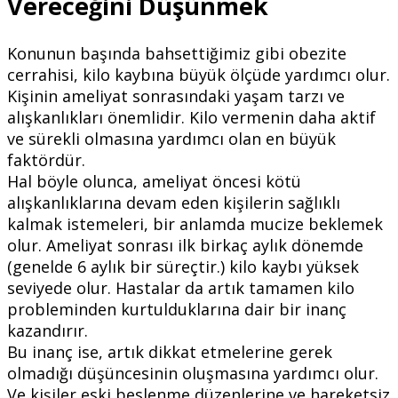
Vereceğini Düşünmek
Konunun başında bahsettiğimiz gibi obezite
cerrahisi, kilo kaybına büyük ölçüde yardımcı olur.
Kişinin ameliyat sonrasındaki yaşam tarzı ve
alışkanlıkları önemlidir. Kilo vermenin daha aktif
ve sürekli olmasına yardımcı olan en büyük
faktördür.
Hal böyle olunca, ameliyat öncesi kötü
alışkanlıklarına devam eden kişilerin sağlıklı
kalmak istemeleri, bir anlamda mucize beklemek
olur. Ameliyat sonrası ilk birkaç aylık dönemde
(genelde 6 aylık bir süreçtir.) kilo kaybı yüksek
seviyede olur. Hastalar da artık tamamen kilo
probleminden kurtulduklarına dair bir inanç
kazandırır.
Bu inanç ise, artık dikkat etmelerine gerek
olmadığı düşüncesinin oluşmasına yardımcı olur.
Ve kişiler eski beslenme düzenlerine ve hareketsiz