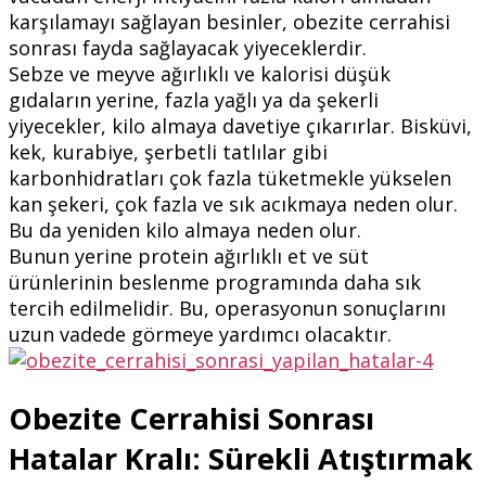
karşılamayı sağlayan besinler, obezite cerrahisi
sonrası fayda sağlayacak yiyeceklerdir.
Sebze ve meyve ağırlıklı ve kalorisi düşük
gıdaların yerine, fazla yağlı ya da şekerli
yiyecekler, kilo almaya davetiye çıkarırlar. Bisküvi,
kek, kurabiye, şerbetli tatlılar gibi
karbonhidratları çok fazla tüketmekle yükselen
kan şekeri, çok fazla ve sık acıkmaya neden olur.
Bu da yeniden kilo almaya neden olur.
Bunun yerine protein ağırlıklı et ve süt
ürünlerinin beslenme programında daha sık
tercih edilmelidir. Bu, operasyonun sonuçlarını
uzun vadede görmeye yardımcı olacaktır.
Obezite Cerrahisi Sonrası
Hatalar Kralı: Sürekli Atıştırmak