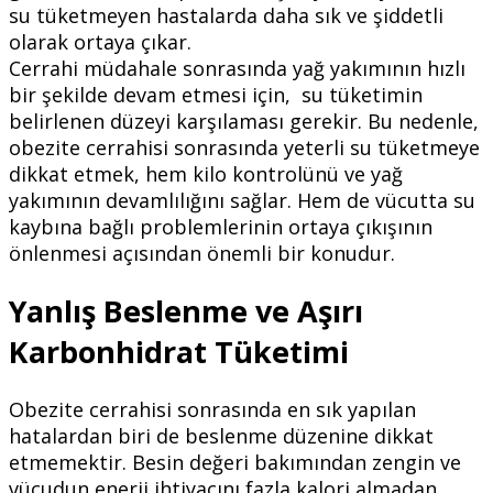
su tüketmeyen hastalarda daha sık ve şiddetli
olarak ortaya çıkar.
Cerrahi müdahale sonrasında yağ yakımının hızlı
bir şekilde devam etmesi için, su tüketimin
belirlenen düzeyi karşılaması gerekir. Bu nedenle,
obezite cerrahisi sonrasında yeterli su tüketmeye
dikkat etmek, hem kilo kontrolünü ve yağ
yakımının devamlılığını sağlar. Hem de vücutta su
kaybına bağlı problemlerinin ortaya çıkışının
önlenmesi açısından önemli bir konudur.
Yanlış Beslenme ve Aşırı
Karbonhidrat Tüketimi
Obezite cerrahisi sonrasında en sık yapılan
hatalardan biri de beslenme düzenine dikkat
etmemektir. Besin değeri bakımından zengin ve
vücudun enerji ihtiyacını fazla kalori almadan