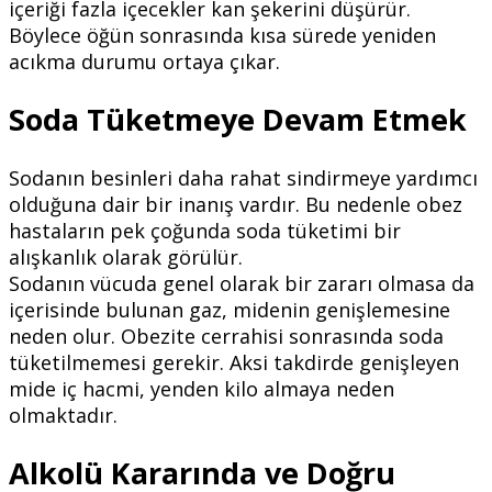
içeriği fazla içecekler kan şekerini düşürür.
Böylece öğün sonrasında kısa sürede yeniden
acıkma durumu ortaya çıkar.
Soda Tüketmeye Devam Etmek
Sodanın besinleri daha rahat sindirmeye yardımcı
olduğuna dair bir inanış vardır. Bu nedenle obez
hastaların pek çoğunda soda tüketimi bir
alışkanlık olarak görülür.
Sodanın vücuda genel olarak bir zararı olmasa da
içerisinde bulunan gaz, midenin genişlemesine
neden olur. Obezite cerrahisi sonrasında soda
tüketilmemesi gerekir. Aksi takdirde genişleyen
mide iç hacmi, yenden kilo almaya neden
olmaktadır.
Alkolü Kararında ve Doğru