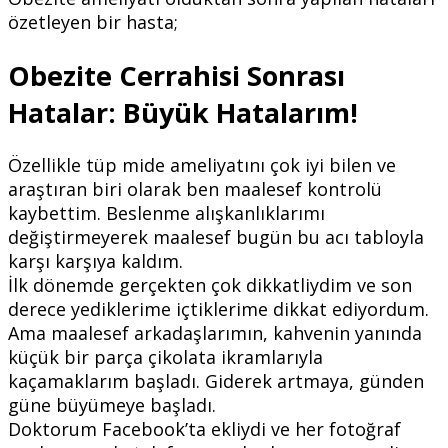
özetleyen bir hasta;
Obezite Cerrahisi Sonrası
Hatalar: Büyük Hatalarım!
Özellikle tüp mide ameliyatını çok iyi bilen ve
araştıran biri olarak ben maalesef kontrolü
kaybettim. Beslenme alışkanlıklarımı
değiştirmeyerek maalesef bugün bu acı tabloyla
karşı karşıya kaldım.
İlk dönemde gerçekten çok dikkatliydim ve son
derece yediklerime içtiklerime dikkat ediyordum.
Ama maalesef arkadaşlarımın, kahvenin yanında
küçük bir parça çikolata ikramlarıyla
kaçamaklarım başladı. Giderek artmaya, günden
güne büyümeye başladı.
Doktorum Facebook’ta ekliydi ve her fotoğraf