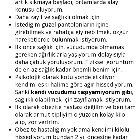
artık sıkmaya başladı, ortamlarda alay
konusu oluyorum.
Daha zayıf ve sağlıklı olmak için.
İstediğim güzel pantolonların içine
girebilmek ve rahatça giyinebilmek, özgür
hareketlerde bulunmak istiyorum.
İlk önce sağlık için, vücudumda olmaması
gereken ağırlıklarla yaşıyorum dolayısıyla
daha çabuk yoruluyorum. Fiziksel görüntüm
de en az sağlık kadar önemli benim için.
Psikolojik olarak kötü yönde etkiliyor
kendimi eski halime göre ağır hissediyorum.
Sanki
kendi vücudumu taşıyamıyorum gibi
,
sağlıklı olabilmek için zayıflamak istiyorum.
İlk olarak o
bezite hastası
değilim ve ben tam
olarak armut tipliyim o yüzden kolay kilo
alıp, zor veririm.
Obezite hastalığım yok ama kendimi kilolu
hissediyorum bundan 2 yıl öncesine kadar