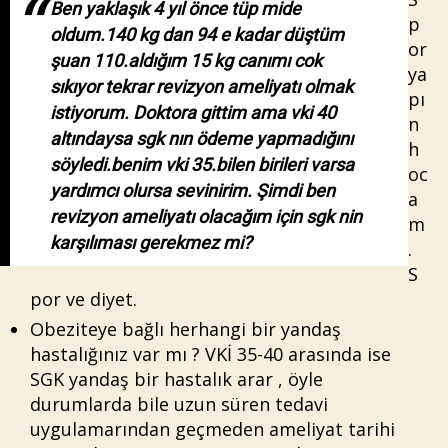
Ben yaklaşık 4 yıl önce tüp mide
p
oldum.140 kg dan 94 e kadar düştüm
or
şuan 110.aldığım 15 kg canımı cok
ya
sıkıyor tekrar revizyon ameliyatı olmak
pı
istiyorum. Doktora gittim ama vki 40
n
altındaysa sgk nın ödeme yapmadığını
h
söyledi.benim vki 35.bilen birileri varsa
oc
yardımcı olursa sevinirim. Şimdi ben
a
revizyon ameliyatı olacağım için sgk nin
m
karşılıması gerekmez mi?
.
S
por ve diyet.
Obeziteye bağlı herhangi bir yandaş
hastalığınız var mı ? VKİ 35-40 arasında ise
SGK yandaş bir hastalık arar , öyle
durumlarda bile uzun süren tedavi
uygulamarından geçmeden ameliyat tarihi