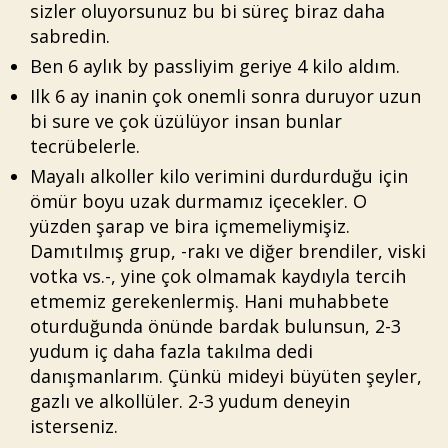
sizler oluyorsunuz bu bi süreç biraz daha
sabredin.
Ben 6 aylık by passliyim geriye 4 kilo aldım.
Ilk 6 ay inanin çok onemli sonra duruyor uzun
bi sure ve çok üzülüyor insan bunlar
tecrübelerle.
Mayalı alkoller kilo verimini durdurduğu için
ömür boyu uzak durmamız içecekler. O
yüzden şarap ve bira içmemeliymişiz.
Damıtılmış grup, -rakı ve diğer brendiler, viski
votka vs.-, yine çok olmamak kaydıyla tercih
etmemiz gerekenlermiş. Hani muhabbete
oturduğunda önünde bardak bulunsun, 2-3
yudum iç daha fazla takılma dedi
danışmanlarım. Çünkü mideyi büyüten şeyler,
gazlı ve alkollüler. 2-3 yudum deneyin
isterseniz.