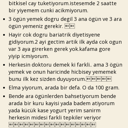
bitkisel cay tuketiyorum.istesemde 2 saatte
bir yiyemem cunki acikmiyorum.
3 ögün yemek dogru degil 3 ana ögün ve 3 ara
ögün yemeniz gerekir. 
Hayir cok dogru bariatrik diyetisyene
gidiyorum.2 ayi gectim artik ilk ayda cok ogun
var 3 aya girerken gerek yok.kafama gore
yiyip icmiyorum.
Herkesin doktoru demek ki farkli.. ama 3 ögün
yemek ve onun haricinde hicbisey yememek
bunu ilk kez sizden duyuyorum.
Elma yiyorum, arada bir defa. O da 100 gram.
Bende ara ögünlerden bahsetiyorum bende
arada bir kuru kayisi yada badem atiyorum
yada kücük kase yogurt yerim sanirm
herkesin midesi farkli tepkiler veriyor
