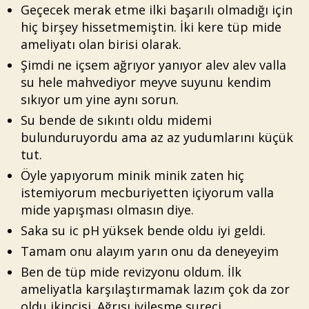
Geçecek merak etme ilki başarılı olmadığı için
hiç birşey hissetmemiştin. İki kere tüp mide
ameliyatı olan birisi olarak.
Şimdi ne içsem ağrıyor yanıyor alev alev valla
su hele mahvediyor meyve suyunu kendim
sıkıyor um yine aynı sorun.
Su bende de sıkıntı oldu midemi
bulunduruyordu ama az az yudumlarını küçük
tut.
Öyle yapıyorum minik minik zaten hiç
istemiyorum mecburiyetten içiyorum valla
mide yapışması olmasın diye.
Saka su ic pH yüksek bende oldu iyi geldi.
Tamam onu alayım yarın onu da deneyeyim
Ben de tüp mide revizyonu oldum. İlk
ameliyatla karşılaştırmamak lazım çok da zor
oldu ikincisi. Ağrısı iyileşme sureci