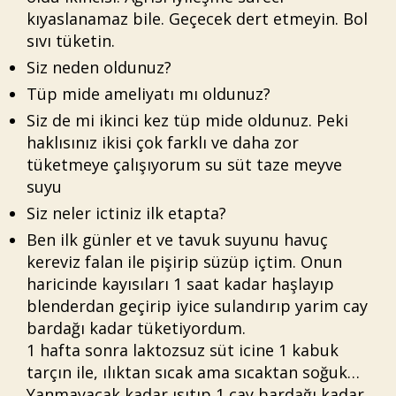
kıyaslanamaz bile. Geçecek dert etmeyin. Bol
sıvı tüketin.
Siz neden oldunuz?
Tüp mide ameliyatı mı oldunuz?
Siz de mi ikinci kez tüp mide oldunuz. Peki
haklısınız ikisi çok farklı ve daha zor
tüketmeye çalışıyorum su süt taze meyve
suyu
Siz neler ictiniz ilk etapta?
Ben ilk günler et ve tavuk suyunu havuç
kereviz falan ile pişirip süzüp içtim. Onun
haricinde kayısıları 1 saat kadar haşlayıp
blenderdan geçirip iyice sulandırıp yarim cay
bardağı kadar tüketiyordum.
1 hafta sonra laktozsuz süt icine 1 kabuk
tarçın ile, ılıktan sıcak ama sıcaktan soğuk…
Yanmayacak kadar ısıtıp 1 cay bardağı kadar