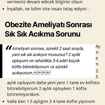
vermeniz devam edicek bilginiz olsun.
İnşallah, ne bilim iste insan telaş ediyor…
Obezite Ameliyatı Sonrası
Sık Sık Acıkma Sorunu
Ay
Ameliyatı sonrası, sürekli 2 saat arayla,
n
yani sık sık acıkıyor musunuz? 2 aylık
e
opluyum ve rahatlıkla 3-4 adet küçük
n.
köfte bitirebiliyorum ve sürekli
3.
acıkıyorum.
5
aylık opluyum daha yeni yeni 1 tane ev köftesi
bitirebiliyorum 2 aylık opluyken 1 köfte
bitiremiyordum.
Valla ben 1.5 ayligim 3 4 tane kofte yiyorum