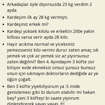
Arkadaşlar öyle diyorsuzda 23 kg verdim 2
ayda.
Kardeşim ilk ay 28 kg vermişti.
Kardeşiniz erkek mi?
Kardeşi yüksek kilolu ve erkektir.200e yakin
killosu varsa verir ayda 28 kilo.
Hayır acıkma normal ve yiceksiniz
yemezsseniz kilo verimi durur zaten amaç sık
yemek ve çok az yemek siz az yiyorsunuz
zaten değilmi? Ben 4. Ayındayım 3 köfte zor
bitiyor evde ekmeksiz onsuz şunsuz bunsuz
onun için sıkmayın doktorların dediğide az ye
öğün çoğalt.
Ben 3 köfte yiyebiliyorum ya :S mide
genislemesi gibi bi durum olabilir mi hakan
bey? yani 3 köfteyi bi saate yiyorum
dinlendirerek yavas yavas..