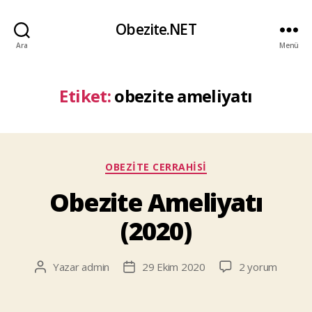
Obezite.NET
Ara
Menü
Etiket:
obezite ameliyatı
Kategoriler
OBEZITE CERRAHISI
Obezite Ameliyatı
(2020)
Obezite
Yazar
admin
29 Ekim 2020
2 yorum
Yazının
Yazı
Ameliyatı
yazarı
tarihi
(2020)
için