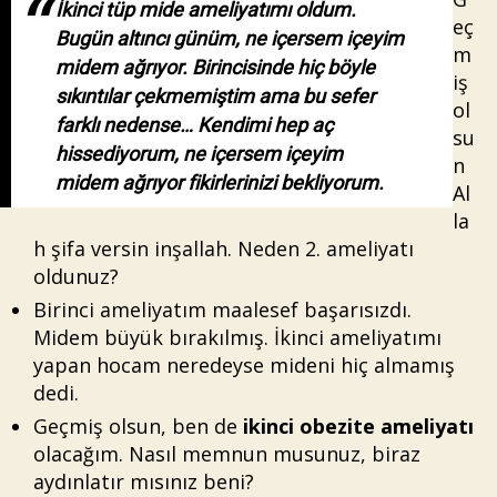
İkinci tüp mide ameliyatımı oldum.
eç
Bugün altıncı günüm, ne içersem içeyim
m
midem ağrıyor. Birincisinde hiç böyle
iş
sıkıntılar çekmemiştim ama bu sefer
ol
farklı nedense… Kendimi hep aç
su
hissediyorum, ne içersem içeyim
n
midem ağrıyor fikirlerinizi bekliyorum.
Al
la
h şifa versin inşallah. Neden 2. ameliyatı
oldunuz?
Birinci ameliyatım maalesef başarısızdı.
Midem büyük bırakılmış. İkinci ameliyatımı
yapan hocam neredeyse mideni hiç almamış
dedi.
Geçmiş olsun, ben de
ikinci obezite ameliyatı
olacağım. Nasıl memnun musunuz, biraz
aydınlatır mısınız beni?