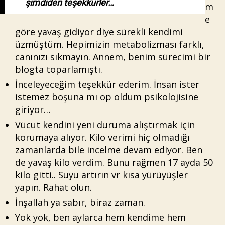
şimdiden teşekkürler…
m
e
göre yavaş gidiyor diye sürekli kendimi
üzmüştüm. Hepimizin metabolizması farklı,
canınızı sıkmayın. Annem, benim sürecimi bir
blogta toparlamıştı.
İnceleyeceğim teşekkür ederim. İnsan ister
istemez boşuna mı op oldum psikolojisine
giriyor…
Vücut kendini yeni duruma alıştırmak için
korumaya alıyor. Kilo verimi hiç olmadığı
zamanlarda bile incelme devam ediyor. Ben
de yavaş kilo verdim. Bunu rağmen 17 ayda 50
kilo gitti.. Suyu artırın vr kısa yürüyüşler
yapın. Rahat olun.
İnşallah ya sabır, biraz zaman.
Yok yok, ben aylarca hem kendime hem