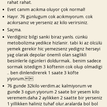
rahat rahat.
Evet canım acıkma oluyor çok normal!
Hayır. 76 günlugum cok acıkmıyorum. cok
acıkırsanız ve yerseniz az kilo verirsiniz.
Saçma.
Verdiğiniz bilgi sanki biraz yanls. cünkü
metobolizma yedikce hizlanir. tabi ki az ölcülü
yemek gerekir hic yemezsenz yedignz herseyi
yag olarak depolar önemli olan saglikli
besinlerle ögünleri doldurmak.. benim sadece
sormak istedigm 3 köftenin cok olup olmadigi
.. ben dinlendirerek 1 saate 3 köfte
yiyorum.
76 gunde 32kilo verdim.ac kalmiyorum ve
gunde 3 ogun yiyorum 2 saate bir yesem kilo
veremem.daha 2 aylikken 2 saatte bir yerseniz
1 yillikken haliniz tuhaf olur.aralarda bol bol