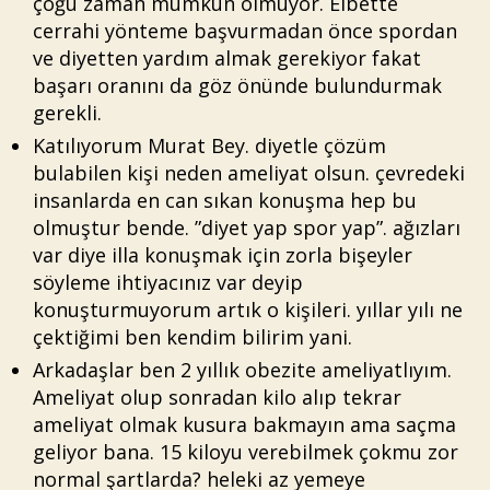
çoğu zaman mümkün olmuyor. Elbette
cerrahi yönteme başvurmadan önce spordan
ve diyetten yardım almak gerekiyor fakat
başarı oranını da göz önünde bulundurmak
gerekli.
Katılıyorum Murat Bey. diyetle çözüm
bulabilen kişi neden ameliyat olsun. çevredeki
insanlarda en can sıkan konuşma hep bu
olmuştur bende. ”diyet yap spor yap”. ağızları
var diye illa konuşmak için zorla bişeyler
söyleme ihtiyacınız var deyip
konuşturmuyorum artık o kişileri. yıllar yılı ne
çektiğimi ben kendim bilirim yani.
Arkadaşlar ben 2 yıllık obezite ameliyatlıyım.
Ameliyat olup sonradan kilo alıp tekrar
ameliyat olmak kusura bakmayın ama saçma
geliyor bana. 15 kiloyu verebilmek çokmu zor
normal şartlarda? heleki az yemeye