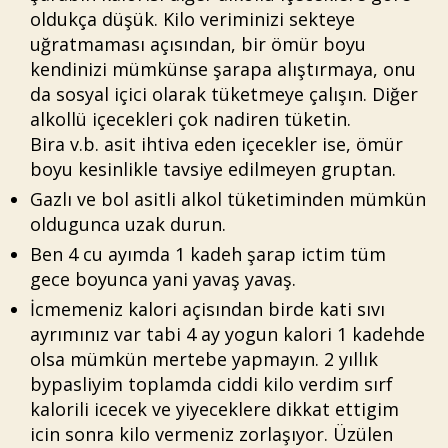
oldukça düşük. Kilo veriminizi sekteye
uğratmaması açısından, bir ömür boyu
kendinizi mümkünse şarapa alıştırmaya, onu
da sosyal içici olarak tüketmeye çalışın. Diğer
alkollü içecekleri çok nadiren tüketin.
Bira v.b. asit ihtiva eden içecekler ise, ömür
boyu kesinlikle tavsiye edilmeyen gruptan.
Gazlı ve bol asitli alkol tüketiminden mümkün
oldugunca uzak durun.
Ben 4 cu ayımda 1 kadeh şarap ictim tüm
gece boyunca yani yavaş yavaş.
İcmemeniz kalori açisından birde kati sıvı
ayrımınız var tabi 4 ay yogun kalori 1 kadehde
olsa mümkün mertebe yapmayın. 2 yıllık
bypasliyim toplamda ciddi kilo verdim sırf
kalorili icecek ve yiyeceklere dikkat ettigim
icin sonra kilo vermeniz zorlaşıyor. Üzülen