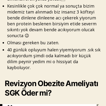
Kesinlikle çok çok normal ya sonuçta bizim
midemiz tam alınmadı biz insanız 3 köfteyi
bende dinlene dinleene acı çekerek yiyorum
ben protein beslenen birsiyim etide severm
sıkıntı yok devam bende acıkıyorum olucak
sonucta 😉
Olması gereken bu zaten.
40 günlük opluyum halen yiyemiyorum .sık sık
acıkıyordum şimdi oda kalmadı bir küçük
dilim peynir yedim mi o hissiyat da
kayboluyor.
Revizyon Obezite Ameliyatı
SGK Öder mi?
S