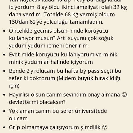
iciyordum. 8 ay oldu ikinci ameliyatı olalı 32 kg
daha verdim. Totalde 68 kg vermiş oldum.
130’dan 62’ye yolculuğu tamamladım.
Öncelikle gecmis olsun, mide koruyucu
kullanıyor musun? Artı suyunu çok soğuk
yudum yudum icmeni öneririm.
Evet mide koruyucu kullanıyorum ve minik
minik yudumlar halinde içiyorum
Bende 2.yi olucam bu hafta by pass seçti bu
sefer ki doktorum (Midem büyük bırakıldığı
için)
Hayırlısı olsun canım sevindim onay almana 🙂
devlette mi olacaksın?
Yok aman canım bu sefer üniversitede
olucam.
Grip olmamaya çalışıyorum şimdilik 🙂