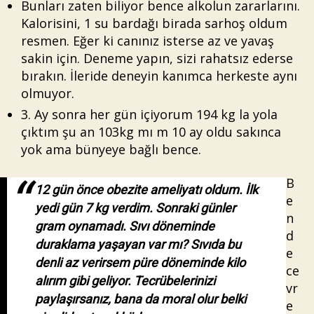
Bunları zaten biliyor bence alkolun zararlarını.
Kalorisini, 1 su bardağı birada sarhoş oldum
resmen. Eğer ki canınız isterse az ve yavaş
sakin için. Deneme yapın, sizi rahatsız ederse
bırakın. İleride deneyin kanımca herkeste aynı
olmuyor.
3. Ay sonra her gün içiyorum 194 kg la yola
çıktım şu an 103kg mı m 10 ay oldu sakınca
yok ama bünyeye bağlı bence.
B
12 gün önce obezite ameliyatı oldum. İlk
e
yedi gün 7 kg verdim. Sonraki günler
n
gram oynamadı. Sıvı döneminde
d
duraklama yaşayan var mı? Sıvıda bu
e
denli az verirsem püre döneminde kilo
ce
alırım gibi geliyor. Tecrübelerinizi
vr
paylaşırsanız, bana da moral olur belki
e