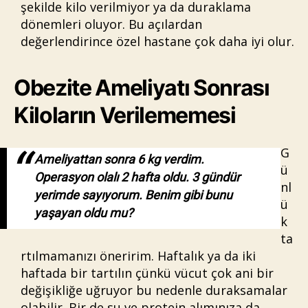
şekilde kilo verilmiyor ya da duraklama
dönemleri oluyor. Bu açılardan
değerlendirince özel hastane çok daha iyi olur.
Obezite Ameliyatı Sonrası
Kiloların Verilememesi
G
Ameliyattan sonra 6 kg verdim.
ü
Operasyon olalı 2 hafta oldu. 3 gündür
nl
yerimde sayıyorum. Benim gibi bunu
ü
yaşayan oldu mu?
k
ta
rtılmamanızı öneririm. Haftalık ya da iki
haftada bir tartılın çünkü vücut çok ani bir
değişikliğe uğruyor bu nedenle duraksamalar
olabilir. Bir de su ve protein alımınıza da