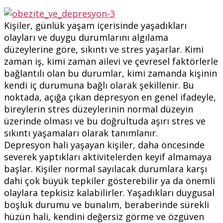
Kişiler, günlük yaşam içerisinde yaşadıkları
olayları ve duygu durumlarını algılama
düzeylerine göre, sıkıntı ve stres yaşarlar. Kimi
zaman iş, kimi zaman ailevi ve çevresel faktörlerle
bağlantılı olan bu durumlar, kimi zamanda kişinin
kendi iç durumuna bağlı olarak şekillenir. Bu
noktada, açığa çıkan depresyon en genel ifadeyle,
bireylerin stres düzeylerinin normal düzeyin
üzerinde olması ve bu doğrultuda aşırı stres ve
sıkıntı yaşamaları olarak tanımlanır.
Depresyon hali yaşayan kişiler, daha öncesinde
severek yaptıkları aktivitelerden keyif almamaya
başlar. Kişiler normal sayılacak durumlara karşı
dahi çok büyük tepkiler gösterebilir ya da önemli
olaylara tepkisiz kalabilirler. Yaşadıkları duygusal
boşluk durumu ve bunalım, beraberinde sürekli
hüzün hali, kendini değersiz görme ve özgüven