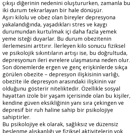
çıkışı diğerinin nedenini oluştururken, zamanla bu
iki durum tekrarlayan bir hale dönüşür.
Aşırı kilolu ve obez olan bireyler depresyona
yakalandığında, yaşadıkları stres ve kaygı
durumundan kurtulmak içi daha fazla yemek
yeme isteği duyarlar. Bu durum obezitenin
ilerlemesini arttırır. İlerleyen kilo sonucu fiziksel
ve psikolojik sıkıntıların artışı ise, bu doğrultuda,
depresyonun ileri evrelere ulaşmasına neden olur.
Son dönemlerde ergen ve genç erişkinlerde sıkça
görülen obezite – depresyon ilişkisinin varlığı,
obezite ile depresyon arasındaki ilişkinin var
olduğunu gösterir niteliktedir. Özellikle sosyal
hayattan izole bir yaşam içerisinde olan bu kişiler,
kendine güven eksikliğinin yanı sıra çekingen ve
depresif bir ruh haline sahip bir psikolojiye
sahiptirler.
Bu psikolojiye ek olarak, sağlıksız ve düzensiz
beslenme alışkanlığı ve fiziksel aktivitelerin yok