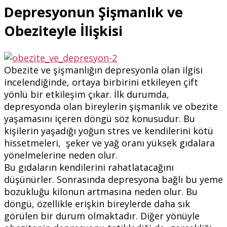
Depresyonun Şişmanlık ve
Obeziteyle İlişkisi
Obezite ve şişmanlığın depresyonla olan ilgisi
incelendiğinde, ortaya birbirini etkileyen çift
yönlü bir etkileşim çıkar. İlk durumda,
depresyonda olan bireylerin şişmanlık ve obezite
yaşamasını içeren döngü söz konusudur. Bu
kişilerin yaşadığı yoğun stres ve kendilerini kötü
hissetmeleri, şeker ve yağ oranı yüksek gıdalara
yönelmelerine neden olur.
Bu gıdaların kendilerini rahatlatacağını
düşünürler. Sonrasında depresyona bağlı bu yeme
bozukluğu kilonun artmasına neden olur. Bu
döngü, özellikle erişkin bireylerde daha sık
görülen bir durum olmaktadır. Diğer yönüyle