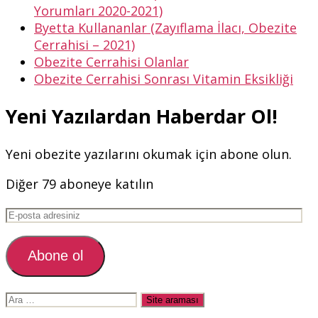
Yorumları 2020-2021)
Byetta Kullananlar (Zayıflama İlacı, Obezite
Cerrahisi – 2021)
Obezite Cerrahisi Olanlar
Obezite Cerrahisi Sonrası Vitamin Eksikliği
Yeni Yazılardan Haberdar Ol!
Yeni obezite yazılarını okumak için abone olun.
Diğer 79 aboneye katılın
E-
posta
adresiniz
Abone ol
Arama
yap: