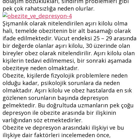
dolaşım bozuklukları, sindirim problemleri gibi
pek çok rahatsızlığa neden olurlar.
Şişmanlık olarak nitelendirilen aşırı kilolu olma
hali, temelde obezitenin bir alt basamağı olarak
ifade edilmektedir. Vücut endeksi 25 – 29 arasında
bir değerde olanlar aşırı kilolu, 30 üzerinde olan
bireyler obez olarak nitelendirilir. Aşırı kilolu olan
kişilerin tedavi edilmemesi, bir sonraki aşamada
obeziteye neden olmaktadır.
Obezite, kişilerde fizyolojik problemlere neden
olduğu kadar, psikolojik sorunlara da neden
olmaktadır. Aşırı kilolu ve obez hastalarda en sık
gözlenen sorunların başında depresyon
gelmektedir. Bu doğrultuda uzmanların pek çoğu
depresyon ile obezite arasında bir ilişkinin
varlığından söz etmektedirler.
Obezite ve depresyon arasındaki ilişkiyi ve bu
ilişkiye dair faktörleri incelemeden önce,