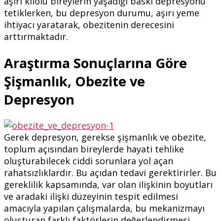
aşırı kilolu bireylerin yaşadığı baskı depresyonu
tetiklerken, bu depresyon durumu, aşırı yeme
ihtiyacı yaratarak, obezitenin derecesini
arttırmaktadır.
Araştırma Sonuçlarına Göre
Şişmanlık, Obezite ve
Depresyon
Gerek depresyon, gerekse şişmanlık ve obezite,
toplum açısından bireylerde hayati tehlike
oluşturabilecek ciddi sorunlara yol açan
rahatsızlıklardır. Bu açıdan tedavi gerektirirler. Bu
gereklilik kapsamında, var olan ilişkinin boyutları
ve aradaki ilişki düzeyinin tespit edilmesi
amacıyla yapılan çalışmalarda, bu mekanizmayı
oluşturan farklı faktörlerin değerlendirmesi