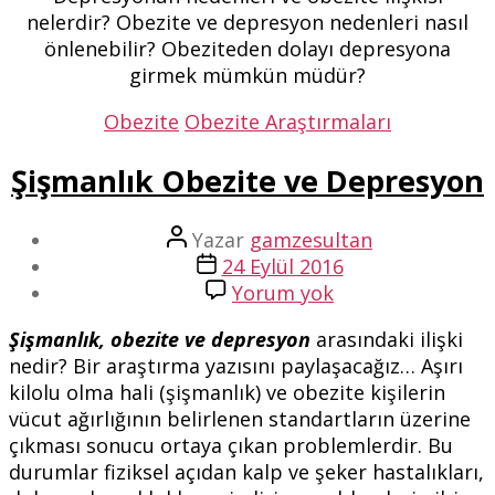
nelerdir? Obezite ve depresyon nedenleri nasıl
önlenebilir? Obeziteden dolayı depresyona
girmek mümkün müdür?
Kategoriler
Obezite
Obezite Araştırmaları
Şişmanlık Obezite ve Depresyon
Yazının
Yazar
gamzesultan
yazarı
Yazı
24 Eylül 2016
tarihi
Şişmanlık
Yorum yok
Obezite
Şişmanlık, obezite ve depresyon
arasındaki ilişki
ve
nedir? Bir araştırma yazısını paylaşacağız… Aşırı
Depresyon
kilolu olma hali (şişmanlık) ve obezite kişilerin
vücut ağırlığının belirlenen standartların üzerine
çıkması sonucu ortaya çıkan problemlerdir. Bu
durumlar fiziksel açıdan kalp ve şeker hastalıkları,