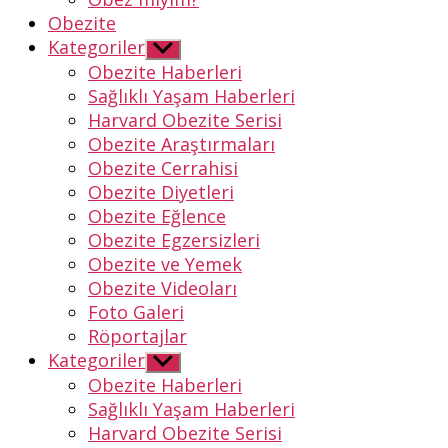
Obezite
Kategoriler
Alt
menüyü
Obezite Haberleri
göster
Sağlıklı Yaşam Haberleri
Harvard Obezite Serisi
Obezite Araştırmaları
Obezite Cerrahisi
Obezite Diyetleri
Obezite Eğlence
Obezite Egzersizleri
Obezite ve Yemek
Obezite Videoları
Foto Galeri
Röportajlar
Kategoriler
Alt
menüyü
Obezite Haberleri
göster
Sağlıklı Yaşam Haberleri
Harvard Obezite Serisi