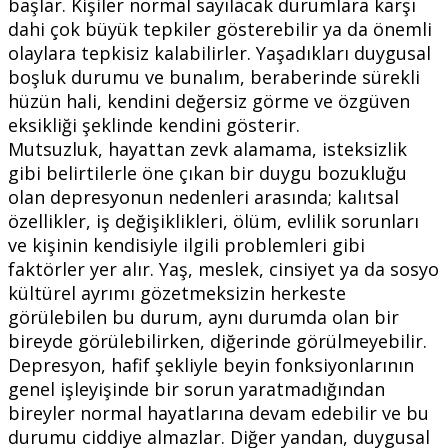
başlar. Kişiler normal sayılacak durumlara karşı
dahi çok büyük tepkiler gösterebilir ya da önemli
olaylara tepkisiz kalabilirler. Yaşadıkları duygusal
boşluk durumu ve bunalım, beraberinde sürekli
hüzün hali, kendini değersiz görme ve özgüven
eksikliği şeklinde kendini gösterir.
Mutsuzluk, hayattan zevk alamama, isteksizlik
gibi belirtilerle öne çıkan bir duygu bozukluğu
olan depresyonun nedenleri arasında; kalıtsal
özellikler, iş değişiklikleri, ölüm, evlilik sorunları
ve kişinin kendisiyle ilgili problemleri gibi
faktörler yer alır. Yaş, meslek, cinsiyet ya da sosyo
kültürel ayrımı gözetmeksizin herkeste
görülebilen bu durum, aynı durumda olan bir
bireyde görülebilirken, diğerinde görülmeyebilir.
Depresyon, hafif şekliyle beyin fonksiyonlarının
genel işleyişinde bir sorun yaratmadığından
bireyler normal hayatlarına devam edebilir ve bu
durumu ciddiye almazlar. Diğer yandan, duygusal