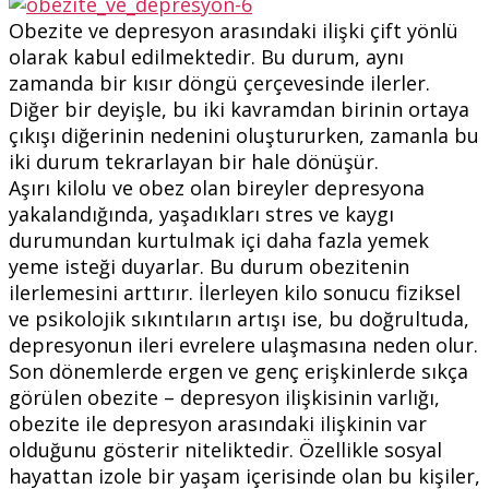
Obezite ve depresyon arasındaki ilişki çift yönlü
olarak kabul edilmektedir. Bu durum, aynı
zamanda bir kısır döngü çerçevesinde ilerler.
Diğer bir deyişle, bu iki kavramdan birinin ortaya
çıkışı diğerinin nedenini oluştururken, zamanla bu
iki durum tekrarlayan bir hale dönüşür.
Aşırı kilolu ve obez olan bireyler depresyona
yakalandığında, yaşadıkları stres ve kaygı
durumundan kurtulmak içi daha fazla yemek
yeme isteği duyarlar. Bu durum obezitenin
ilerlemesini arttırır. İlerleyen kilo sonucu fiziksel
ve psikolojik sıkıntıların artışı ise, bu doğrultuda,
depresyonun ileri evrelere ulaşmasına neden olur.
Son dönemlerde ergen ve genç erişkinlerde sıkça
görülen obezite – depresyon ilişkisinin varlığı,
obezite ile depresyon arasındaki ilişkinin var
olduğunu gösterir niteliktedir. Özellikle sosyal
hayattan izole bir yaşam içerisinde olan bu kişiler,