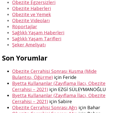
Obezite Egzersizleri
Obezite Haberleri
Obezite ve Yemek
Obezite Videoları
Röportajlar
Sağlıklı Yaşam Haberleri
Sağlıklı Yaşam Tarifleri
Şeker Ameliyatı
Son Yorumlar
Obezite Cerrahisi Sonrası Kusma (Mide
Bulantısı, Öğürme)
için
Feride
Byetta Kullananlar (Zayıflama İlacı, Obezite
Cerrahisi – 2021)
için
EZGİ SÜLEYMANOĞLU
Byetta Kullananlar (Zayıflama İlacı, Obezite
Cerrahisi – 2021)
için
Sabire
Obezite Cerrahisi Sonrası Ağrı
için
Bahar