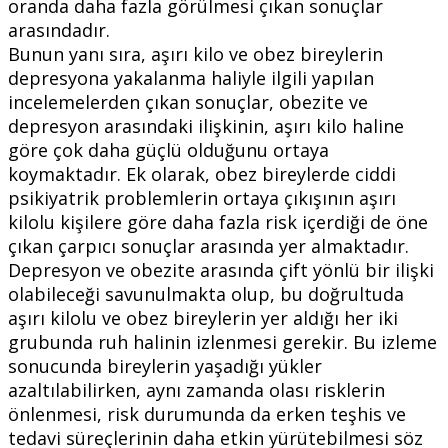
oranda daha fazla görülmesi çıkan sonuçlar
arasındadır.
Bunun yanı sıra, aşırı kilo ve obez bireylerin
depresyona yakalanma haliyle ilgili yapılan
incelemelerden çıkan sonuçlar, obezite ve
depresyon arasındaki ilişkinin, aşırı kilo haline
göre çok daha güçlü olduğunu ortaya
koymaktadır. Ek olarak, obez bireylerde ciddi
psikiyatrik problemlerin ortaya çıkışının aşırı
kilolu kişilere göre daha fazla risk içerdiği de öne
çıkan çarpıcı sonuçlar arasında yer almaktadır.
Depresyon ve obezite arasında çift yönlü bir ilişki
olabileceği savunulmakta olup, bu doğrultuda
aşırı kilolu ve obez bireylerin yer aldığı her iki
grubunda ruh halinin izlenmesi gerekir. Bu izleme
sonucunda bireylerin yaşadığı yükler
azaltılabilirken, aynı zamanda olası risklerin
önlenmesi, risk durumunda da erken teşhis ve
tedavi süreçlerinin daha etkin yürütebilmesi söz