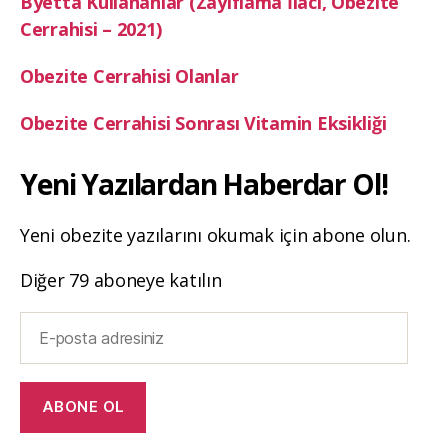
Byetta Kullananlar (Zayıflama İlacı, Obezite
Cerrahisi – 2021)
Obezite Cerrahisi Olanlar
Obezite Cerrahisi Sonrası Vitamin Eksikliği
Yeni Yazılardan Haberdar Ol!
Yeni obezite yazılarını okumak için abone olun.
Diğer 79 aboneye katılın
E-
posta
adresiniz
ABONE OL