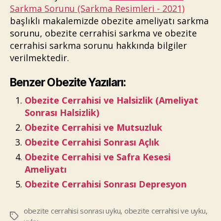
Sarkma Sorunu (Sarkma Resimleri - 2021)
başlıklı makalemizde obezite ameliyatı sarkma
sorunu, obezite cerrahisi sarkma ve obezite
cerrahisi sarkma sorunu hakkında bilgiler
verilmektedir.
Benzer Obezite Yazıları:
Obezite Cerrahisi ve Halsizlik (Ameliyat
Sonrası Halsizlik)
Obezite Cerrahisi ve Mutsuzluk
Obezite Cerrahisi Sonrası Açlık
Obezite Cerrahisi ve Safra Kesesi
Ameliyatı
Obezite Cerrahisi Sonrası Depresyon
obezite cerrahisi sonrası uyku
,
obezite cerrahisi ve uyku
,
Etiketler