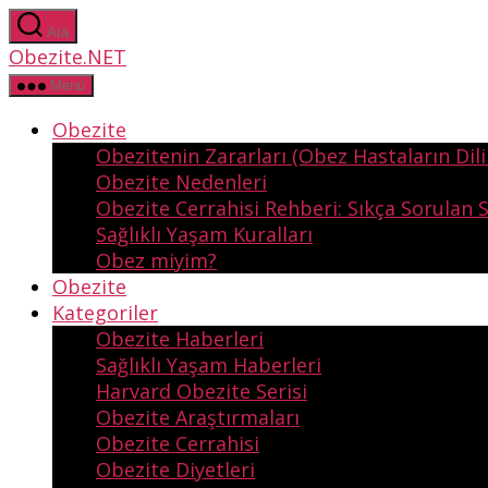
İçeriğe
Ara
atla
Obezite.NET
Menü
Obezite
Obezitenin Zararları (Obez Hastaların Dil
Obezite Nedenleri
Obezite Cerrahisi Rehberi: Sıkça Sorulan S
Sağlıklı Yaşam Kuralları
Obez miyim?
Obezite
Kategoriler
Obezite Haberleri
Sağlıklı Yaşam Haberleri
Harvard Obezite Serisi
Obezite Araştırmaları
Obezite Cerrahisi
Obezite Diyetleri