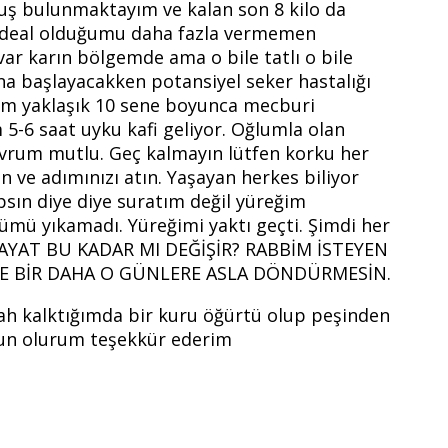
uş bulunmaktayım ve kalan son 8 kilo da
t ideal olduğumu daha fazla vermemen
var karın bölgemde ama o bile tatlı o bile
na başlayacakken potansiyel seker hastalığı
dım yaklaşık 10 sene boyunca mecburi
5-6 saat uyku kafi geliyor. Oğlumla olan
avrum mutlu. Geç kalmayın lütfen korku her
in ve adımınızı atın. Yaşayan herkes biliyor
psın diye diye suratım değil yüreğim
ümü yıkamadı. Yüreğimi yaktı geçti. Şimdi her
YAT BU KADAR MI DEĞİŞİR? RABBİM İSTEYEN
DE BİR DAHA O GÜNLERE ASLA DÖNDÜRMESİN.
ah kalktığımda bir kuru öğürtü olup peşinden
nun olurum teşekkür ederim