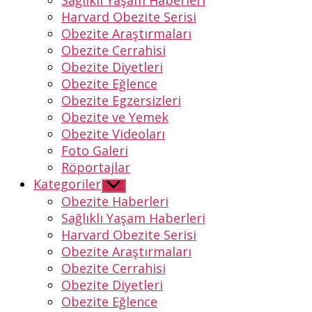
Sağlıklı Yaşam Haberleri
Harvard Obezite Serisi
Obezite Araştırmaları
Obezite Cerrahisi
Obezite Diyetleri
Obezite Eğlence
Obezite Egzersizleri
Obezite ve Yemek
Obezite Videoları
Foto Galeri
Röportajlar
Kategoriler
Alt
menüyü
Obezite Haberleri
göster
Sağlıklı Yaşam Haberleri
Harvard Obezite Serisi
Obezite Araştırmaları
Obezite Cerrahisi
Obezite Diyetleri
Obezite Eğlence