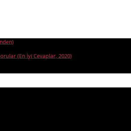
inden)
orular (En İyi Cevaplar, 2020)