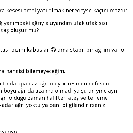
ra kesesi ameliyatı olmak neredeyse kaçınılmazdır.
yanımdaki ağrıyla uyandım ufak ufak sızı
 taş oluşur mu?
 taşı bizim kabuslar 😁 ama stabil bir ağrım var o
Ama hangisi bilemeyeceğim.
ltında apansız ağrı oluyor resmen nefesimi
ün boyu ağrıda azalma olmadı ya şu an yine aynı
 ağrı olduğu zaman hafiften ateş ve terleme
dar ağrı yoktu ya beni bilgilendirirseniz
 yapıyor.