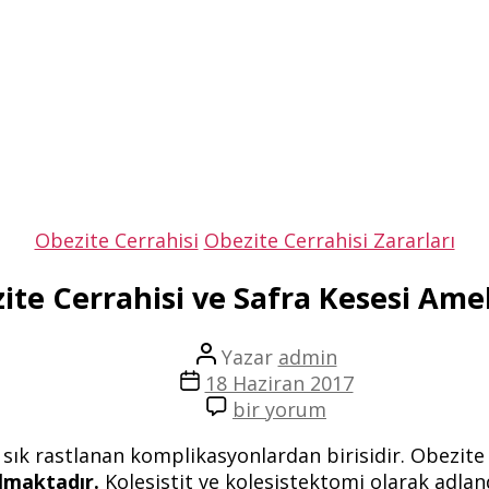
Kategoriler
Obezite Cerrahisi
Obezite Cerrahisi Zararları
ite Cerrahisi ve Safra Kesesi Amel
Yazının
Yazar
admin
yazarı
Yazı
18 Haziran 2017
tarihi
Obezite
bir yorum
Cerrahisi
n sık rastlanan komplikasyonlardan birisidir. Obezite
ve
olmaktadır.
Kolesistit ve kolesistektomi olarak adla
Safra