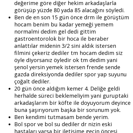
değerime göre diğer hekim arkadaşlarla
görüşüp yüzde 80 yada 85 alacağını söyledi.
Ben de en son 15 gün önce drm ile görüştüm
hocam benim bu kadar yemeği yemem
normalmi dedim gel dedi gittim
gastroentorolok bir hoca ile beraber
anlattılar midenin 3/2 sini aldık istersen
filmini çekeriz dediler tm hocam dedim siz
öyle diyorsanız öyledir ok tm dedim yani
şenol yersin yemek istersen frende sende
gazda direksiyonda dediler spor yap suyunu
çoğalt dediler.
20 gün önce aldığım kemer 4. Deliğe geldi
herhalde süreci beklemeliyim yani guruptaki
arkadaşlarım bir köfte ile doyuyorum deyince
buna şaşırıyorum başka bir sorunum yok.
Ben kendimi tutmasam bende yerim.
Bol spor ve bol su dediler dr nizin eski
hastaları varsa bir iletişime geçin öncesi