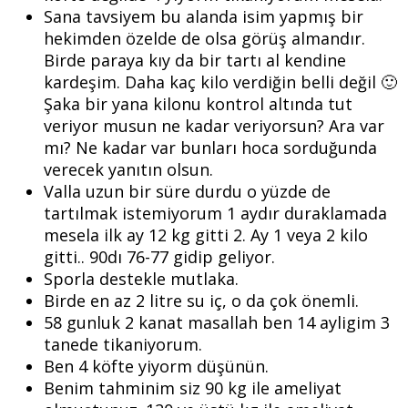
Sana tavsiyem bu alanda isim yapmış bir
hekimden özelde de olsa görüş almandır.
Birde paraya kıy da bir tartı al kendine
kardeşim. Daha kaç kilo verdiğin belli değil 🙂
Şaka bir yana kilonu kontrol altında tut
veriyor musun ne kadar veriyorsun? Ara var
mı? Ne kadar var bunları hoca sorduğunda
verecek yanıtın olsun.
Valla uzun bir süre durdu o yüzde de
tartılmak istemiyorum 1 aydır duraklamada
mesela ilk ay 12 kg gitti 2. Ay 1 veya 2 kilo
gitti.. 90dı 76-77 gidip geliyor.
Sporla destekle mutlaka.
Birde en az 2 litre su iç, o da çok önemli.
58 gunluk 2 kanat masallah ben 14 ayligim 3
tanede tikaniyorum.
Ben 4 köfte yiyorm düşünün.
Benim tahminim siz 90 kg ile ameliyat