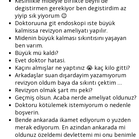
Kesinlikle mideyle birlikte beyni de
degistirmen gerekiyor ben degistirdim az
yiyip sık yiyorum 😉
Doktoruuna git endoskopi ıste büyük
kalmissa revizyon ameliyatı yapılır.
Midenin büyük kalması sıkıntısını yaşayan
ben varım.
Büyük mü kaldı?
Evet doktor hatasi.
Kaçını almışlar ne yaptınız 😭 kaç kilo gitti?
Arkadaşlar suan dışardayim yazamıyorum
revizyon oldum baya da sıkıntı çektim …
Revizyon olmak şart mı peki?
Geçmiş olsun. Acaba nerde ameliyat oldunuz?
Doktoru kötülemek istemiyorum o nedenle
boşverin.
Bende ankarada ikamet ediyorum o yuzden
merak ediyorum. En azindan ankarada mi
oldunuz özeldemi devlettemi mi onu benimle