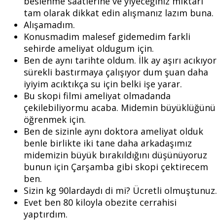
beslenme saatlerine ve yiyeceğiniz miktarı
tam olarak dikkat edin alışmanız lazım buna.
Alışamadım.
Konusmadim malesef gidemedim farkli
sehirde ameliyat oldugum için.
Ben de aynı tarihte oldum. İlk ay aşırı acıkıyor
sürekli bastırmaya çalışıyor dum şuan daha
iyiyim acıktıkça su için belki işe yarar.
Bu skopi filmi ameliyat olmadanda
çekilebiliyormu acaba. Midemin büyüklüğünü
öğrenmek için.
Ben de sizinle aynı doktora ameliyat olduk
benle birlikte iki tane daha arkadaşımız
midemizin büyük bırakıldığını düşünüyoruz
bunun için Çarşamba gibi skopi çektirecem
ben.
Sizin kg 90lardaydı di mi? Ücretli olmuştunuz.
Evet ben 80 kiloyla obezite cerrahisi
yaptırdım.