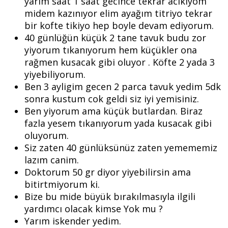
yarim saat 1 saat gecince tekrar acikiyom
midem kazınıyor elim ayağım titriyo tekrar
bir kofte tikiyo hep boyle devam ediyorum.
40 günlüğün küçük 2 tane tavuk budu zor
yiyorum tıkanıyorum hem küçükler ona
rağmen kusacak gibi oluyor . Köfte 2 yada 3
yiyebiliyorum.
Ben 3 ayligim gecen 2 parca tavuk yedim 5dk
sonra kustum cok geldi siz iyi yemisiniz.
Ben yiyorum ama küçük butlardan. Biraz
fazla yesem tıkanıyorum yada kusacak gibi
oluyorum.
Siz zaten 40 günlüksünüz zaten yemememiz
lazım canim.
Doktorum 50 gr diyor yiyebilirsin ama
bitirtmiyorum ki.
Bize bu mide büyük bırakılmasıyla ilgili
yardımcı olacak kimse Yok mu ?
Yarım iskender yedim.