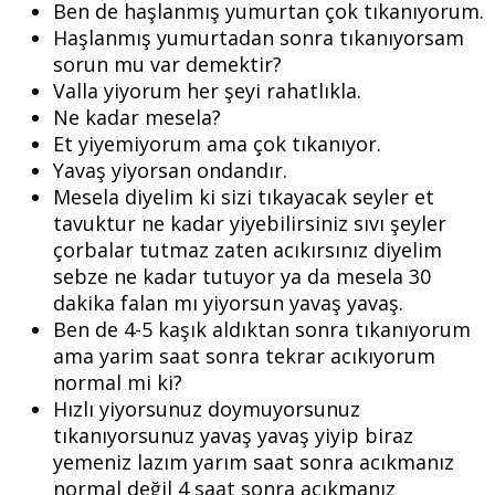
Ben de haşlanmış yumurtan çok tıkanıyorum.
Haşlanmış yumurtadan sonra tıkanıyorsam
sorun mu var demektir?
Valla yiyorum her şeyi rahatlıkla.
Ne kadar mesela?
Et yiyemiyorum ama çok tıkanıyor.
Yavaş yiyorsan ondandır.
Mesela diyelim ki sizi tıkayacak seyler et
tavuktur ne kadar yiyebilirsiniz sıvı şeyler
çorbalar tutmaz zaten acıkırsınız diyelim
sebze ne kadar tutuyor ya da mesela 30
dakika falan mı yiyorsun yavaş yavaş.
Ben de 4-5 kaşık aldıktan sonra tıkanıyorum
ama yarim saat sonra tekrar acıkıyorum
normal mi ki?
Hızlı yiyorsunuz doymuyorsunuz
tıkanıyorsunuz yavaş yavaş yiyip biraz
yemeniz lazım yarım saat sonra acıkmanız
normal değil 4 saat sonra acıkmanız