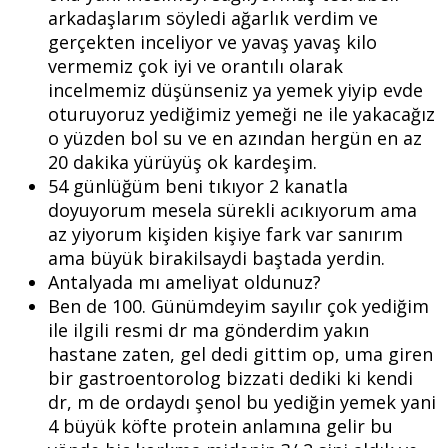
arkadaşlarım söyledi ağarlık verdim ve
gerçekten inceliyor ve yavaş yavaş kilo
vermemiz çok iyi ve orantılı olarak
incelmemiz düşünseniz ya yemek yiyip evde
oturuyoruz yediğimiz yemeği ne ile yakacağız
o yüzden bol su ve en azından hergün en az
20 dakika yürüyüş ok kardeşim.
54 günlüğüm beni tıkıyor 2 kanatla
doyuyorum mesela sürekli acıkıyorum ama
az yiyorum kişiden kişiye fark var sanırım
ama büyük birakilsaydi baştada yerdin.
Antalyada mı ameliyat oldunuz?
Ben de 100. Günümdeyim sayılır çok yediğim
ile ilgili resmi dr ma gönderdim yakın
hastane zaten, gel dedi gittim op, uma giren
bir gastroentorolog bizzati dediki ki kendi
dr, m de ordaydı şenol bu yediğin yemek yani
4 büyük köfte protein anlamına gelir bu