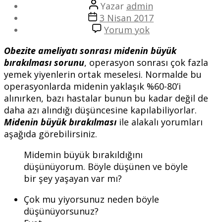
Yazının
Yazar
admin
yazarı
Yazı
3 Nisan 2017
tarihi
Obezite
Yorum yok
Ameliyatı
Obezite ameliyatı sonrası midenin büyük
ve
bırakılması sorunu
, operasyon sonrası çok fazla
Midenin
yemek yiyenlerin ortak meselesi. Normalde bu
Büyük
operasyonlarda midenin yaklaşık %60-80’i
Bırakılması
alınırken, bazı hastalar bunun bu kadar değil de
daha azı alındığı düşüncesine kapılabiliyorlar.
Midenin büyük bırakılması
ile alakalı yorumları
aşağıda görebilirsiniz.
Midemin büyük bırakıldığını
düşünüyorum. Böyle düşünen ve böyle
bir şey yaşayan var mı?
Çok mu yiyorsunuz neden böyle
düşünüyorsunuz?