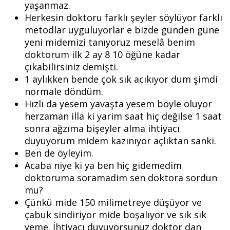
yaşanmaz.
Herkesin doktoru farklı şeyler söylüyor farklı
metodlar uyguluyorlar e bizde günden güne
yeni midemizi tanıyoruz meselâ benim
doktorum ilk 2 ay 8 10 öğüne kadar
çıkabilirsiniz demişti.
1 aylıkken bende çok sık acıkıyor dum şimdi
normale döndüm.
Hızlı da yesem yavaşta yesem böyle oluyor
herzaman illa ki yarim saat hiç değilse 1 saat
sonra ağzıma bişeyler alma ihtiyacı
duyuyorum midem kazınıyor açlıktan sanki.
Ben de öyleyim.
Acaba niye ki ya ben hiç gidemedim
doktoruma soramadim sen doktora sordun
mu?
Çünkü mide 150 milimetreye düşüyor ve
çabuk sindiriyor mide boşalıyor ve sık sık
yeme. İhtiyacı duyuyorsunuz doktor dan