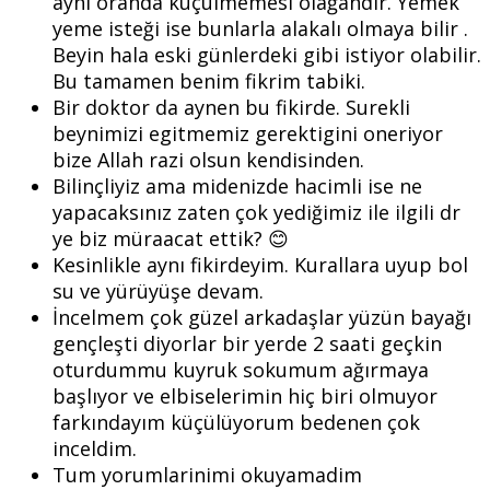
aynı oranda küçülmemesi olağandır. Yemek
yeme isteği ise bunlarla alakalı olmaya bilir .
Beyin hala eski günlerdeki gibi istiyor olabilir.
Bu tamamen benim fikrim tabiki.
Bir doktor da aynen bu fikirde. Surekli
beynimizi egitmemiz gerektigini oneriyor
bize Allah razi olsun kendisinden.
Bilinçliyiz ama midenizde hacimli ise ne
yapacaksınız zaten çok yediğimiz ile ilgili dr
ye biz müraacat ettik? 😊
Kesinlikle aynı fikirdeyim. Kurallara uyup bol
su ve yürüyüşe devam.
İncelmem çok güzel arkadaşlar yüzün bayağı
gençleşti diyorlar bir yerde 2 saati geçkin
oturdummu kuyruk sokumum ağırmaya
başlıyor ve elbiselerimin hiç biri olmuyor
farkındayım küçülüyorum bedenen çok
inceldim.
Tum yorumlarinimi okuyamadim