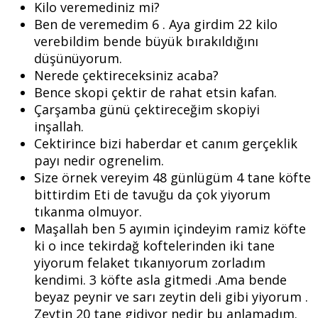
Kilo veremediniz mi?
Ben de veremedim 6 . Aya girdim 22 kilo
verebildim bende büyük bırakıldığını
düşünüyorum.
Nerede çektireceksiniz acaba?
Bence skopi çektir de rahat etsin kafan.
Çarşamba günü çektireceğim skopiyi
inşallah.
Cektirince bizi haberdar et canım gerçeklik
payı nedir ogrenelim.
Size örnek vereyim 48 günlügüm 4 tane köfte
bittirdim Eti de tavuğu da çok yiyorum
tıkanma olmuyor.
Maşallah ben 5 ayımin içindeyim ramiz köfte
ki o ince tekirdağ koftelerinden iki tane
yiyorum felaket tıkanıyorum zorladım
kendimi. 3 köfte asla gitmedi .Ama bende
beyaz peynir ve sarı zeytin deli gibi yiyorum .
Zeytin 20 tane gidiyor nedir bu anlamadım.