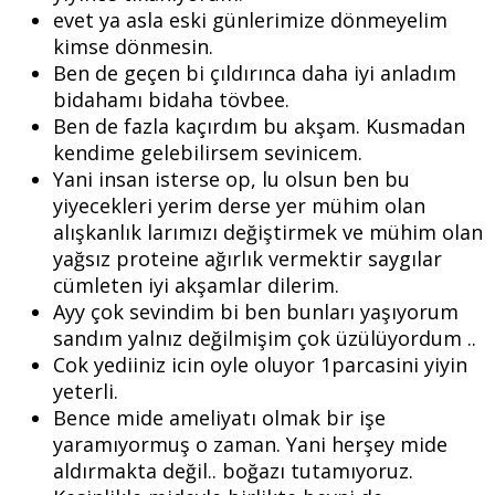
evet ya asla eski günlerimize dönmeyelim
kimse dönmesin.
Ben de geçen bi çıldırınca daha iyi anladım
bidahamı bidaha tövbee.
Ben de fazla kaçırdım bu akşam. Kusmadan
kendime gelebilirsem sevinicem.
Yani insan isterse op, lu olsun ben bu
yiyecekleri yerim derse yer mühim olan
alışkanlık larımızı değiştirmek ve mühim olan
yağsız proteine ağırlık vermektir saygılar
cümleten iyi akşamlar dilerim.
Ayy çok sevindim bi ben bunları yaşıyorum
sandım yalnız değilmişim çok üzülüyordum ..
Cok yediiniz icin oyle oluyor 1parcasini yiyin
yeterli.
Bence mide ameliyatı olmak bir işe
yaramıyormuş o zaman. Yani herşey mide
aldırmakta değil.. boğazı tutamıyoruz.