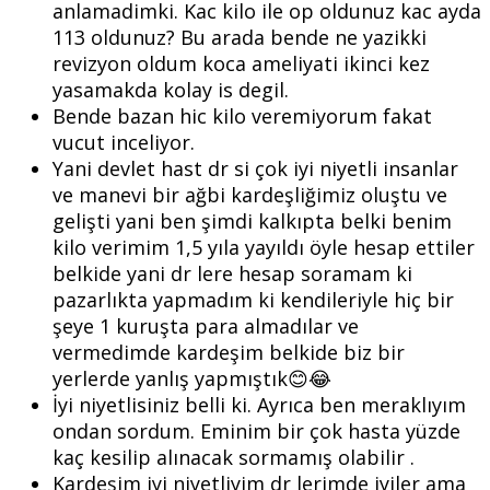
anlamadimki. Kac kilo ile op oldunuz kac ayda
113 oldunuz? Bu arada bende ne yazikki
revizyon oldum koca ameliyati ikinci kez
yasamakda kolay is degil.
Bende bazan hic kilo veremiyorum fakat
vucut inceliyor.
Yani devlet hast dr si çok iyi niyetli insanlar
ve manevi bir ağbi kardeşliğimiz oluştu ve
gelişti yani ben şimdi kalkıpta belki benim
kilo verimim 1,5 yıla yayıldı öyle hesap ettiler
belkide yani dr lere hesap soramam ki
pazarlıkta yapmadım ki kendileriyle hiç bir
şeye 1 kuruşta para almadılar ve
vermedimde kardeşim belkide biz bir
yerlerde yanlış yapmıştık😊😂
İyi niyetlisiniz belli ki. Ayrıca ben meraklıyım
ondan sordum. Eminim bir çok hasta yüzde
kaç kesilip alınacak sormamış olabilir .
Kardeşim iyi niyetliyim dr lerimde iyiler ama