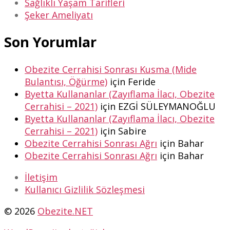
Sağlıklı Yaşam Tarifleri
Şeker Ameliyatı
Son Yorumlar
Obezite Cerrahisi Sonrası Kusma (Mide
Bulantısı, Öğürme)
için
Feride
Byetta Kullananlar (Zayıflama İlacı, Obezite
Cerrahisi – 2021)
için
EZGİ SÜLEYMANOĞLU
Byetta Kullananlar (Zayıflama İlacı, Obezite
Cerrahisi – 2021)
için
Sabire
Obezite Cerrahisi Sonrası Ağrı
için
Bahar
Obezite Cerrahisi Sonrası Ağrı
için
Bahar
İletişim
Kullanıcı Gizlilik Sözleşmesi
© 2026
Obezite.NET