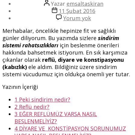
Yazının
Yazar
emsaltaskiran
yazarı
Yazı
11 Şubat 2016
tarihi
Sindirim
Yorum yok
Sistemi
Merhabalar, öncelikle hepinize fit ve sağlıklı
Rahatsızlıkları
günler diliyorum. Bu yazımda sizlere
sindirim
(Beslenme
sistemi rahatsızlıkları
için beslenme önerileri
Önerileri)
hakkında bahsetmek istiyorum. En sık karşımıza
çıkanlar olarak
reflü, diyare ve konstipasyonu
(kabızlık)
ele aldım. Bildiğiniz üzere sindirim
sistemi vücudumuz için oldukça önemli yer tutar.
Yazının İçeriği
1
Peki sindirim nedir?
2
Reflü nedir?
3
EĞER REFLÜMÜZ VARSA NASIL
BESLENMELİYİZ?
4
DİYARE VE KONSTİPASYON SORUNUMUZ