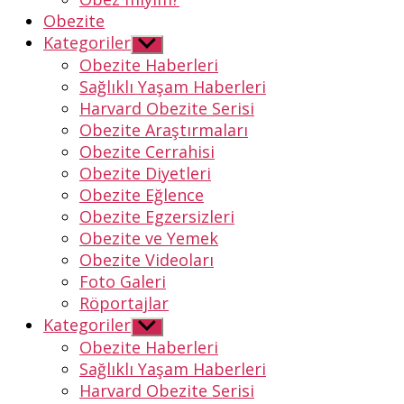
Obezite
Kategoriler
Alt
menüyü
Obezite Haberleri
göster
Sağlıklı Yaşam Haberleri
Harvard Obezite Serisi
Obezite Araştırmaları
Obezite Cerrahisi
Obezite Diyetleri
Obezite Eğlence
Obezite Egzersizleri
Obezite ve Yemek
Obezite Videoları
Foto Galeri
Röportajlar
Kategoriler
Alt
menüyü
Obezite Haberleri
göster
Sağlıklı Yaşam Haberleri
Harvard Obezite Serisi