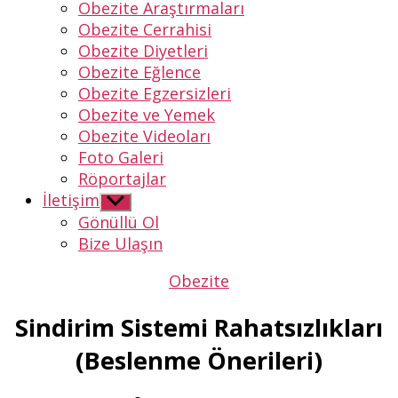
Obezite Araştırmaları
Obezite Cerrahisi
Obezite Diyetleri
Obezite Eğlence
Obezite Egzersizleri
Obezite ve Yemek
Obezite Videoları
Foto Galeri
Röportajlar
İletişim
Alt
menüyü
Gönüllü Ol
göster
Bize Ulaşın
Kategoriler
Obezite
Sindirim Sistemi Rahatsızlıkları
(Beslenme Önerileri)