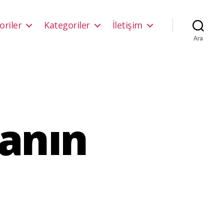
oriler
Kategoriler
İletişim
Ara
anın