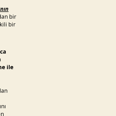
nın
dan bir
ili bir
ca
a
e ile
lan
ını
en