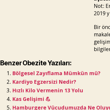
Not: E
2019 y
Bir ön
makale
gelişi
bilgile
Benzer Obezite Yazıları:
Bölgesel Zayıflama Mümkün mü?
Kardiyo Egzersizi Nedir?
Hızlı Kilo Vermenin 13 Yolu
Kas Gelişimi 💪
Hamburgere Vücudumuzda Ne Oluy