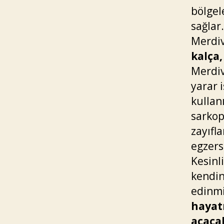
bölgel
sağlar.
Merdiv
kalça,
Merdiv
yarar i
kullan
sarkop
zayıfl
egzers
Kesinl
kendini
edinmi
hayatı
açacak