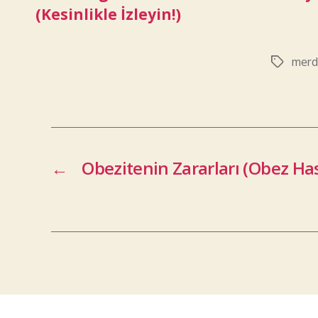
(Kesinlikle İzleyin!)
merd
Etiketler
←
Obezitenin Zararları (Obez Has