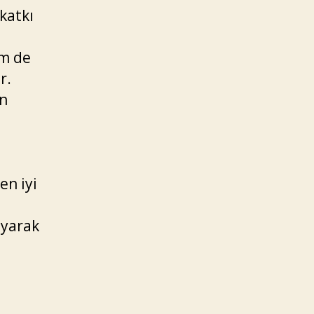
katkı
em de
r.
en
en iyi
ayarak