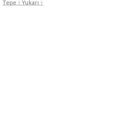
Tepe
↑
Yukarı
↑