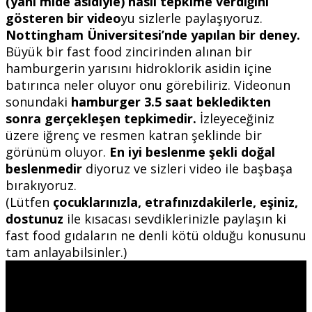
(yani mide asidiyle) nasıl tepkime verdiğini
gösteren bir video
yu sizlerle paylaşıyoruz.
Nottingham Üniversitesi’nde yapılan bir deney.
Büyük bir fast food zincirinden alınan bir
hamburgerin yarısını hidroklorik asidin içine
batırınca neler oluyor onu görebiliriz. Videonun
sonundaki
hamburger 3.5 saat bekledikten
sonra gerçekleşen tepkimedir.
İzleyeceğiniz
üzere iğrenç ve resmen katran şeklinde bir
görünüm oluyor.
En iyi beslenme şekli doğal
beslenmedir
diyoruz ve sizleri video ile başbaşa
bırakıyoruz.
(Lütfen
çocuklarınızla, etrafınızdakilerle, eşiniz,
dostunuz
ile kısacası sevdiklerinizle paylaşın ki
fast food gıdaların ne denli kötü olduğu konusunu
tam anlayabilsinler.)