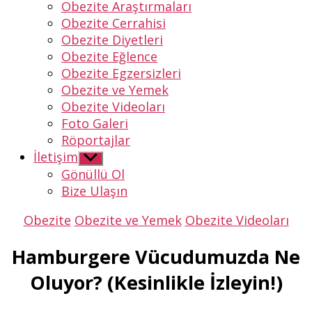
Obezite Araştırmaları
Obezite Cerrahisi
Obezite Diyetleri
Obezite Eğlence
Obezite Egzersizleri
Obezite ve Yemek
Obezite Videoları
Foto Galeri
Röportajlar
İletişim
Alt
menüyü
Gönüllü Ol
göster
Bize Ulaşın
Kategoriler
Obezite
Obezite ve Yemek
Obezite Videoları
Hamburgere Vücudumuzda Ne
Oluyor? (Kesinlikle İzleyin!)