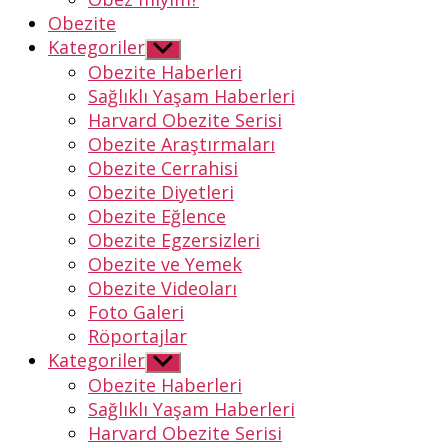
Obezite
Kategoriler
Alt
menüyü
Obezite Haberleri
göster
Sağlıklı Yaşam Haberleri
Harvard Obezite Serisi
Obezite Araştırmaları
Obezite Cerrahisi
Obezite Diyetleri
Obezite Eğlence
Obezite Egzersizleri
Obezite ve Yemek
Obezite Videoları
Foto Galeri
Röportajlar
Kategoriler
Alt
menüyü
Obezite Haberleri
göster
Sağlıklı Yaşam Haberleri
Harvard Obezite Serisi