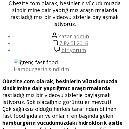
Obezite.com olarak, besinlerin vücudumuzda
sindirimine dair yaptığımız araştırmalarda
rastladığımız bir videoyu sizlerle paylaşmak
istiyoruz.
Yazının
Yazar
admin
yazarı
Yazı
7 Eylül 2016
tarihi
Hamburgere
bir yorum
Vücudumuzda
Ne
Hamburgerin sindirimi
Oluyor?
(Kesinlikle
Obezite.com olarak, besinlerin vücudumuzda
İzleyin!)
sindirimine dair yaptığımız araştırmalarda
için
rastladığımız bir videoyu sizlerle paylaşmak
istiyoruz. Şok olacağınız görüntüler mevcut!
Çok sağlıksız olduğu herkes tarafından bilinen
fast food gıdalar ve onların en başında gelen
hamburgerin vücudumuzdaki hidroklorik asitle