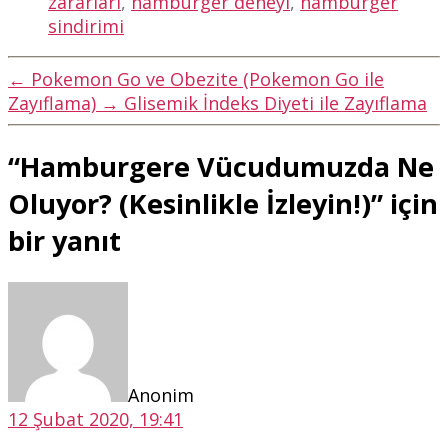
zararları
,
hamburger deneyi
,
hamburger
sindirimi
←
Pokemon Go ve Obezite (Pokemon Go ile
Zayıflama)
→
Glisemik İndeks Diyeti ile Zayıflama
“Hamburgere Vücudumuzda Ne
Oluyor? (Kesinlikle İzleyin!)” için
bir yanıt
diyorki:
Anonim
12 Şubat 2020, 19:41