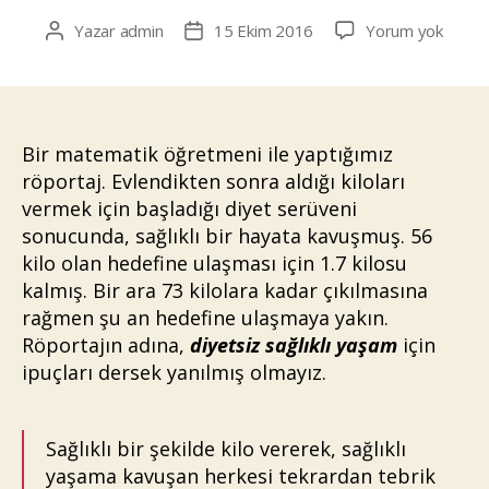
Başarı
Yazar
admin
15 Ekim 2016
Yorum yok
Yazının
Yazı
Hikaye
yazarı
tarihi
2
–
Diyets
Sağlıklı
Bir matematik öğretmeni ile yaptığımız
Yaşa
röportaj. Evlendikten sonra aldığı kiloları
vermek için başladığı diyet serüveni
sonucunda, sağlıklı bir hayata kavuşmuş. 56
kilo olan hedefine ulaşması için 1.7 kilosu
kalmış. Bir ara 73 kilolara kadar çıkılmasına
rağmen şu an hedefine ulaşmaya yakın.
Röportajın adına,
diyetsiz sağlıklı yaşam
için
ipuçları dersek yanılmış olmayız.
Sağlıklı bir şekilde kilo vererek, sağlıklı
yaşama kavuşan herkesi tekrardan tebrik