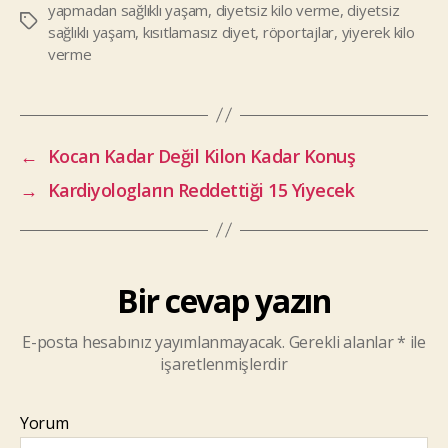
yapmadan sağlıklı yaşam
,
diyetsiz kilo verme
,
diyetsiz
Etiketler
sağlıklı yaşam
,
kısıtlamasız diyet
,
röportajlar
,
yiyerek kilo
verme
←
Kocan Kadar Değil Kilon Kadar Konuş
→
Kardiyologların Reddettiği 15 Yiyecek
Bir cevap yazın
E-posta hesabınız yayımlanmayacak.
Gerekli alanlar
*
ile
işaretlenmişlerdir
Yorum