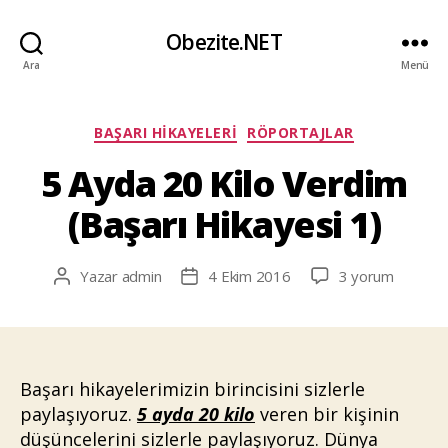
Obezite.NET
Ara
Menü
Kategoriler
BAŞARI HIKAYELERI
RÖPORTAJLAR
5 Ayda 20 Kilo Verdim
(Başarı Hikayesi 1)
5
Yazar
admin
4 Ekim 2016
3 yorum
Yazının
Yazı
Ayda
yazarı
tarihi
20
Kilo
Verdim
(Başarı
Başarı hikayelerimizin birincisini sizlerle
Hikayesi
paylaşıyoruz.
5 ayda 20 kilo
veren bir kişinin
1)
düşüncelerini sizlerle paylaşıyoruz. Dünya