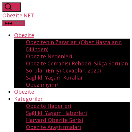
İçeriğe
Ara
atla
Obezite.NET
Menü
Obezite
Obezitenin Zararları (Obez Hastaların
Dilinden)
Obezite Nedenleri
Obezite Cerrahisi Rehberi: Sıkça Sorulan
Sorular (En İyi Cevaplar, 2020)
Sağlıklı Yaşam Kuralları
Obez miyim?
Obezite
Kategoriler
Obezite Haberleri
Sağlıklı Yaşam Haberleri
Harvard Obezite Serisi
Obezite Araştırmaları