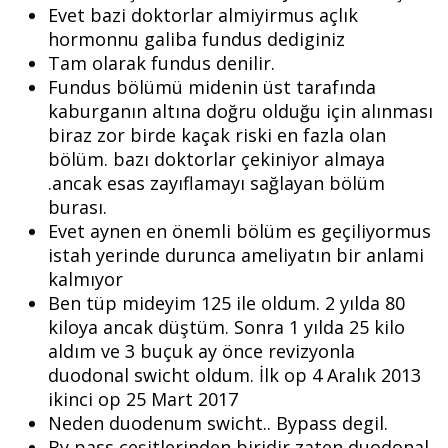
Evet bazi doktorlar almiyirmus açlık
hormonnu galiba fundus dediginiz
Tam olarak fundus denilir.
Fundus bölümü midenin üst tarafında
kaburganın altına doğru olduğu için alınması
biraz zor birde kaçak riski en fazla olan
bölüm. bazı doktorlar çekiniyor almaya
.ancak esas zayıflamayı sağlayan bölüm
burası.
Evet aynen en önemli bölüm es geçiliyormus
istah yerinde durunca ameliyatın bir anlami
kalmıyor
Ben tüp mideyim 125 ile oldum. 2 yılda 80
kiloya ancak düştüm. Sonra 1 yılda 25 kilo
aldım ve 3 buçuk ay önce revizyonla
duodonal swicht oldum. İlk op 4 Aralık 2013
ikinci op 25 Mart 2017
Neden duodenum swicht.. Bypass degil.
By pass çeşitlerinden biridir zaten duodonal