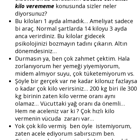
kilo verememe
konusunda sizler neler
diyorsunuz?
Bu kiloları 1 ayda almadık… Ameliyat sadece
bi araç. Normal şartlarda 14 kiloyu 3 ayda
anca verirdiniz. Bu kilolar gidecek
psikolojinizi bozmayın tadını çıkarın. Altın
dönemdesiniz…
Durmasın ya, ben çok zahmet çektim. Hala
zorlanıyorum her yemeği yiyemiyorum,
midem almıyor suyu, çok tüketemiyorum vs.
Şöyle bir gerçek var ne kadar kilonuz fazlaysa
o kadar çok kilo verirsiniz… 200 kg biri ile 300
kg birinin zaten kilo verme oranı aynı
olamaz… Vücuttaki yağ oranı da önemli…
Hem ne aceleniz var ki ? Çok hızlı kilo
vermenin vücuda zararı var…
Yok çok kilo vermiş ben öyle istemiyorum,
zaten acele ediyorum sabırsızım ben.