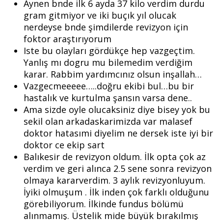
Aynen bnde ilk 6 ayda 37 kilo verdim durdu
gram gitmiyor ve iki buçık yıl olucak
nerdeyse bnde şimdilerde revizyon için
foktor araştırıyorum
Iste bu olayları gördükçe hep vazgeçtim.
Yanlış mı dogru mu bilemedim verdiğim
karar. Rabbim yardımcınız olsun inşallah…
Vazgecmeeeee…..doğru ekibi bul…bu bir
hastalık ve kurtulma şansın varsa dene..
Ama sizde oyle olucaksiniz diye bisey yok bu
sekil olan arkadaskarimizda var malasef
doktor hatasımi diyelim ne dersek iste iyi bir
doktor ce ekip sart
Balıkesir de revizyon oldum. İlk opta çok az
verdim ve geri alınca 2.5 sene sonra revizyon
olmaya kararverdim. 3 aylık revizyonluyum.
İyiki olmuşum . İlk inden çok farklı olduğunu
görebiliyorum. İlkinde fundus bölümü
alınmamış. Üstelik mide büyük bırakılmış