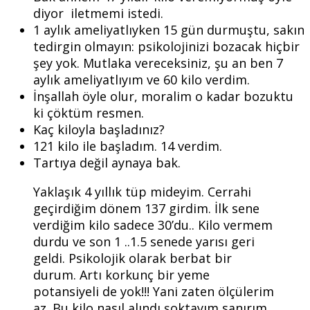
diyor iletmemi istedi.
1 aylık ameliyatlıyken 15 gün durmuştu, sakın
tedirgin olmayın: psikolojinizi bozacak hiçbir
şey yok. Mutlaka vereceksiniz, şu an ben 7
aylık ameliyatlıyım ve 60 kilo verdim.
İnşallah öyle olur, moralim o kadar bozuktu
ki çöktüm resmen.
Kaç kiloyla başladınız?
121 kilo ile başladım. 14 verdim.
Tartıya değil aynaya bak.
Yaklaşık 4 yıllık tüp mideyim. Cerrahi
geçirdiğim dönem 137 girdim. İlk sene
verdiğim kilo sadece 30’du.. Kilo vermem
durdu ve son 1 ..1.5 senede yarısı geri
geldi. Psikolojik olarak berbat bir
durum. Artı korkunç bir yeme
potansiyeli de yok!!! Yani zaten ölçülerim
az. Bu kilo nasıl alındı şoktayım sanırım