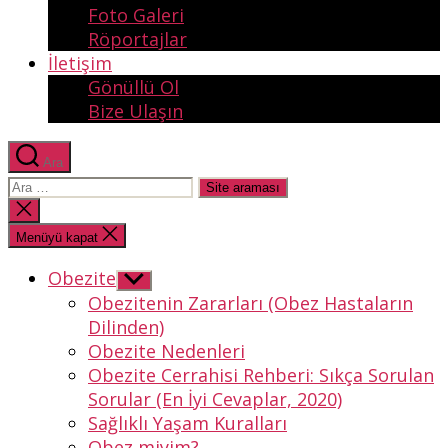
Foto Galeri
Röportajlar
İletişim
Gönüllü Ol
Bize Ulaşın
Ara
Arama
yap:
Aramayı
kapat
Menüyü kapat
Obezite
Alt
menüyü
Obezitenin Zararları (Obez Hastaların
göster
Dilinden)
Obezite Nedenleri
Obezite Cerrahisi Rehberi: Sıkça Sorulan
Sorular (En İyi Cevaplar, 2020)
Sağlıklı Yaşam Kuralları
Obez miyim?