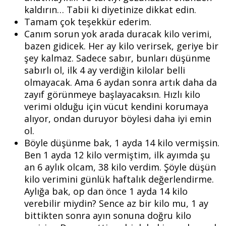
kaldırın… Tabii ki diyetinize dikkat edin.
Tamam çok teşekkür ederim.
Canım sorun yok arada duracak kilo verimi,
bazen gidicek. Her ay kilo verirsek, geriye bir
şey kalmaz. Sadece sabır, bunları düşünme
sabırlı ol, ilk 4 ay verdiğin kilolar belli
olmayacak. Ama 6 aydan sonra artık daha da
zayıf görünmeye başlayacaksın. Hızlı kilo
verimi olduğu için vücut kendini korumaya
alıyor, ondan duruyor böylesi daha iyi emin
ol.
Böyle düşünme bak, 1 ayda 14 kilo vermişsin.
Ben 1 ayda 12 kilo vermiştim, ilk ayımda şu
an 6 aylık olcam, 38 kilo verdim. Şöyle düşün
kilo verimini günlük haftalık değerlendirme.
Aylığa bak, op dan önce 1 ayda 14 kilo
verebilir miydin? Sence az bir kilo mu, 1 ay
bittikten sonra ayın sonuna doğru kilo