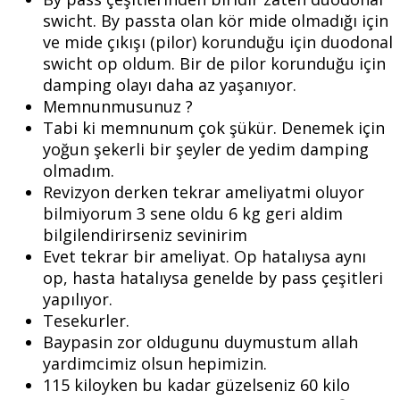
swicht. By passta olan kör mide olmadığı için
ve mide çıkışı (pilor) korunduğu için duodonal
swicht op oldum. Bir de pilor korunduğu için
damping olayı daha az yaşanıyor.
Memnunmusunuz ?
Tabi ki memnunum çok şükür. Denemek için
yoğun şekerli bir şeyler de yedim damping
olmadım.
Revizyon derken tekrar ameliyatmi oluyor
bilmiyorum 3 sene oldu 6 kg geri aldim
bilgilendirirseniz sevinirim
Evet tekrar bir ameliyat. Op hatalıysa aynı
op, hasta hatalıysa genelde by pass çeşitleri
yapılıyor.
Tesekurler.
Baypasin zor oldugunu duymustum allah
yardimcimiz olsun hepimizin.
115 kiloyken bu kadar güzelseniz 60 kilo