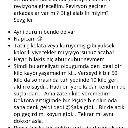
revizyona gireceğim. Revizyon geçiren
arkadaşlar var mı? Bilgi alabilir miyim?
Sevgiler
Ayni durum bende de var.
Napicam 😣
Tatlı çikolata veya kuruyemiş gibi yüksek
kalorili yiyecekler mi yiyiyorsunuz acaba?
Hayır..bilakis hiç abur cubur sevmem.
Şimdi bu ameliyatı oldugumda ben ideal bir
kilo kaybı yaşamadım ki… Verseydik bir 50
kilo da sonrasında tüh yedinde 10 kilo geri
aldın olsaydı… Hadi bir yere kadar kendimi de
suçlardan…. Ama zaten kilo veremedim.
Doktora gittiğimde bin kişide bir olur oda
sana denk geldi dedi 😕Şaka gibi… Bir de açık
op geçirdim, koyun gibi… Tekrar mi aynı
doktor asla.
Bence başka bir doktorunda fikirlerini alsanız