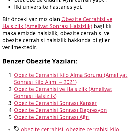
İlki üniversite hastanesiydi.
Bir önceki yazımız olan
Obezite Cerrahisi ve
Halsizlik (Ameliyat Sonrası Halsizlik)
başlıklı
makalemizde halsizlik, obezite cerrahisi ve
obezite cerrahisi halsizlik hakkında bilgiler
verilmektedir.
Benzer Obezite Yazıları:
Obezite Cerrahisi Kilo Alma Sorunu (Ameliyat
Sonrası Kilo Alımı – 2021)
Obezite Cerrahisi ve Halsizlik (Ameliyat
Sonrası Halsizlik)
Obezite Cerrahisi Sonrası Kanser
Obezite Cerrahisi Sonrası Depresyon
Obezite Cerrahisi Sonrası Ağrı
Etiketler
obezite cerrahisi
,
obezite cerrahisi kilo