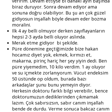
veririm. Devam ettiyse bi dahaki ayın başında
biraz duruyor. Sonra devam ediyor ama
sonuna doğru olabiliyor. Bu şu an çok güzel
gidiyosun inşallah böyle devam eder bozma
moralini.
Ilk 4 ay belli olmuyor derken zayıflayanların
hepsi 2-3 ayda belli oluyor aslında.
Merak etme gidiyor bi şekilde.
Püre dönemine geçtiğimizde bize hakan
hocamız diyet yok, ekmek, kırmızı et,
makarna, pirinç hariç her şey yiyin dedi. Ben
püre yiyemedim, 10 kilo verdim. 1 ay oluyor
ve su içmekte zorlanıyorum. Vücut endeksim
50 üstünde op oldum, burada bazı
arkadaşlar şunu bunu yemeyin diyor.
Herkesin doktoru farklı bilgi verebilir, bence
doktorumuzun dediklerinden çıkmamak
lazım. Çok sabırsızsın, sabır canım inşallah
bende de durdu. Verme sonuca bakcaz canım