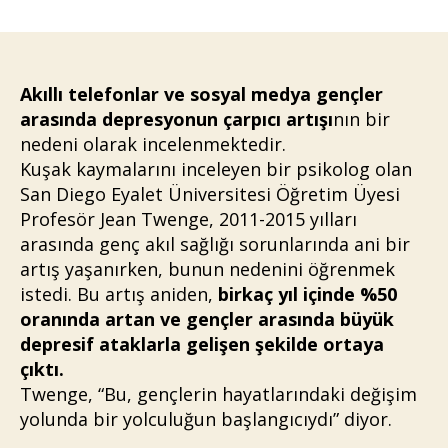
Telefonlar
Akıl
Sağlığı
Sorunlarını
%50
Akıllı telefonlar ve sosyal medya gençler
Artırdı
arasında depresyonun çarpıcı artışı
nın bir
nedeni olarak incelenmektedir.
Kuşak kaymalarını inceleyen bir psikolog olan
San Diego Eyalet Üniversitesi Öğretim Üyesi
Profesör Jean Twenge, 2011-2015 yılları
arasında genç akıl sağlığı sorunlarında ani bir
artış yaşanırken, bunun nedenini öğrenmek
istedi. Bu artış aniden,
birkaç yıl içinde %50
oranında artan ve gençler arasında büyük
depresif ataklarla gelişen şekilde ortaya
çıktı.
Twenge, “Bu, gençlerin hayatlarındaki değişim
yolunda bir yolculuğun başlangıcıydı” diyor.