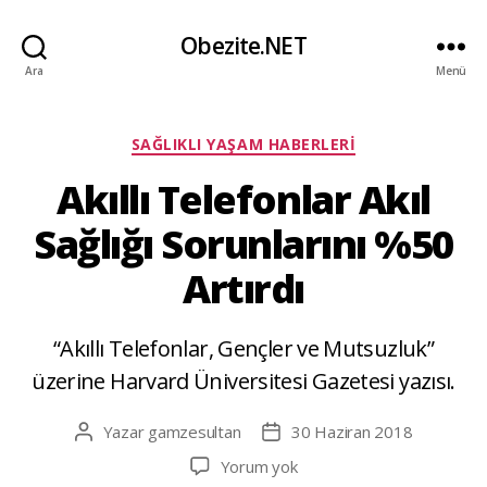
Obezite.NET
Ara
Menü
Kategoriler
SAĞLIKLI YAŞAM HABERLERI
Akıllı Telefonlar Akıl
Sağlığı Sorunlarını %50
Artırdı
“Akıllı Telefonlar, Gençler ve Mutsuzluk”
üzerine Harvard Üniversitesi Gazetesi yazısı.
Yazar
gamzesultan
30 Haziran 2018
Yazının
Yazı
yazarı
tarihi
Akıllı
Yorum yok