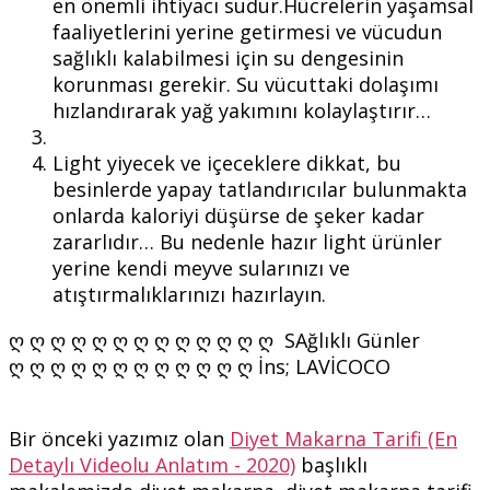
en önemli ihtiyacı sudur.Hücrelerin yaşamsal
faaliyetlerini yerine getirmesi ve vücudun
sağlıklı kalabilmesi için su dengesinin
korunması gerekir. Su vücuttaki dolaşımı
hızlandırarak yağ yakımını kolaylaştırır…
Light yiyecek ve içeceklere dikkat, bu
besinlerde yapay tatlandırıcılar bulunmakta
onlarda kaloriyi düşürse de şeker kadar
zararlıdır… Bu nedenle hazır light ürünler
yerine kendi meyve sularınızı ve
atıştırmalıklarınızı hazırlayın.
ღ ღ ღ ღ ღ ღ ღ ღ ღ ღ ღ ღ ღ SAğlıklı Günler
ღ ღ ღ ღ ღ ღ ღ ღ ღ ღ ღ ღ İns; LAVİCOCO
Bir önceki yazımız olan
Diyet Makarna Tarifi (En
Detaylı Videolu Anlatım - 2020)
başlıklı