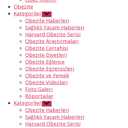
Obezite
Kategoriler
Alt
menüyü
Obezite Haberleri
göster
Sağlıklı Yaşam Haberleri
Harvard Obezite Serisi
Obezite Araştırmaları
Obezite Cerrahisi
Obezite Diyetleri
Obezite Eğlence
Obezite Egzersizleri
Obezite ve Yemek
Obezite Videoları
Foto Galeri
Röportajlar
Kategoriler
Alt
menüyü
Obezite Haberleri
göster
Sağlıklı Yaşam Haberleri
Harvard Obezite Serisi