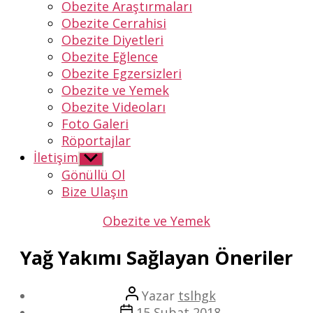
Obezite Araştırmaları
Obezite Cerrahisi
Obezite Diyetleri
Obezite Eğlence
Obezite Egzersizleri
Obezite ve Yemek
Obezite Videoları
Foto Galeri
Röportajlar
İletişim
Alt
menüyü
Gönüllü Ol
göster
Bize Ulaşın
Kategoriler
Obezite ve Yemek
Yağ Yakımı Sağlayan Öneriler
Yazının
Yazar
tslhgk
yazarı
Yazı
15 Şubat 2018