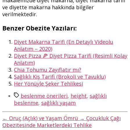
makalemizde diyet makarna, diyet makarna tarifi
ve diyette makarna hakkında bilgiler
verilmektedir.
Benzer Obezite Yazıları:
Diyet Makarna Tarifi (En Detaylı Videolu
Anlatım – 2020)
Diyet Pizza 🍕 Diyet Pizza Tarifi (Resimli Kolay
Anlatım)
Chia Tohumu Zayıflatır mı?
Sağlıklı Kiş Tarifi (Brokoli ve Tavuklu)
Her Yönüyle Şeker Tehlikesi
Etiketler
beslenme önerileri
,
height
,
sağlıklı
beslenme
,
sağlıklı yaşam
←
Oruç (Açlık) ve Yaşam Ömrü
→
Çocukluk Çağı
Obezitesinde Marketlerdeki Tehlike