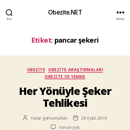
Obezite.NET
Ara
Menü
Etiket:
pancar şekeri
Kategoriler
OBEZITE
OBEZITE ARAŞTIRMALARI
OBEZITE VE YEMEK
Her Yönüyle Şeker
Tehlikesi
Yazar
gamzesultan
26 Eylül 2016
Yazının
Yazı
yazarı
tarihi
Her
Yorum yok