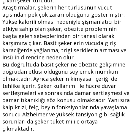
çıkan şeker türüdür.
Araştırmalar, şekerin her türlüsünün vücut
açısından pek çok zararı olduğunu göstermiştir.
Yükse kalorili olması nedeniyle şişmanlatıcı bir
etkiye sahip olan şeker, obezite probleminin
başta gelen sebeplerinden bir tanesi olarak
karşımıza çıkar. Basit şekerlerin vücuda girişi
karaciğerde yağlanma, trigliseridlerin artması ve
insülin direncine neden olur.
Bu doğrultuda basit şekerine obezite gelişimine
doğrudan etkisi olduğunu söylemek mümkün
olmaktadır. Ayrıca şekerin kimyasal içeriği de
tehlike içerir. Şeker kullanımı ile hücre duvarı
sertleşmeleri ve sonrasında damar sertleşmesi ve
damar tıkanıklığı söz konusu olmaktadır. Yanı sıra
kalp krizi, felç, beyin fonksiyonlarında yavaşlama
sonucu Alzheimer ve yüksek tansiyon gibi sağlık
sorunları da şeker tüketimi ile ortaya
çıkmaktadır.