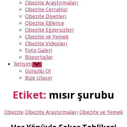
Obezite Araştırmaları
Obezite Cerrahisi
Obezite Diyetleri
Obezite Eğlence
Obezite Egzersizleri
Obezite ve Yemek
Obezite Videoları
Foto Galeri
Röportajlar
İletişim
Alt
menüyü
Gönüllü Ol
göster
Bize Ulaşın
Etiket:
mısır şurubu
Kategoriler
Obezite
Obezite Araştırmaları
Obezite ve Yemek