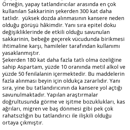
Örneğin, yapay tatlandırıcılar arasında en çok
kullanılan Sakkarinin şekerden 300 kat daha
tatlıdr. yüksek dozda alınmasının kansere neden
olduğu görüşü hâkimdir. Yanı sıra epitel doku
değişikliklerinde de etkili olduğu savunulan
sakkarinin, bebeğe geçerek vücudunda birikmesi
ihtimaline karşı, hamileler tarafından kullanımı
yasaklanmıştır.
Şekerden 180 kat daha fazla tatlı olma özeliğine
sahip Aspartam, yüzde 10 oranında metil alkol ve
yüzde 50 fenilalanin içermektedir. Bu maddelerin
fazla alınması beyin için oldukça zararlıdır. Yanı
sıra, yine bu tatlandırıcının da kansere yol açtığı
savunulmaktadır. Yapılan araştırmalar
doğrultusunda görme ve işitme bozuklukları, kas
ağrıları, migren ve baş dönmesi gibi pek çok
rahatsızlığın bu tatlandırıcı ile ilişkili olduğu
ortaya çıkmıştır.