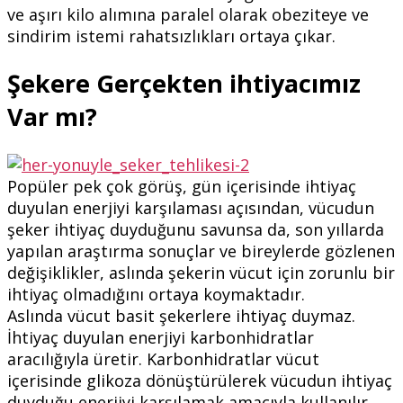
ve aşırı kilo alımına paralel olarak obeziteye ve
sindirim istemi rahatsızlıkları ortaya çıkar.
Şekere Gerçekten ihtiyacımız
Var mı?
Popüler pek çok görüş, gün içerisinde ihtiyaç
duyulan enerjiyi karşılaması açısından, vücudun
şeker ihtiyaç duyduğunu savunsa da, son yıllarda
yapılan araştırma sonuçlar ve bireylerde gözlenen
değişiklikler, aslında şekerin vücut için zorunlu bir
ihtiyaç olmadığını ortaya koymaktadır.
Aslında vücut basit şekerlere ihtiyaç duymaz.
İhtiyaç duyulan enerjiyi karbonhidratlar
aracılığıyla üretir. Karbonhidratlar vücut
içerisinde glikoza dönüştürülerek vücudun ihtiyaç
duyduğu enerjiyi karşılamak amacıyla kullanılır.