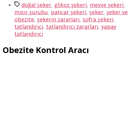
Etiketler
doğal şeker
,
glikoz şekeri
,
meyve şekeri
,
mısır şurubu
,
pancar şekeri
,
şeker
,
şeker ve
obezite
,
şekerin zararları
,
sofra şekeri
,
tatlandırıcı
,
tatlandırıcı zararları
,
yapay
tatlandırıcı
Obezite Kontrol Aracı