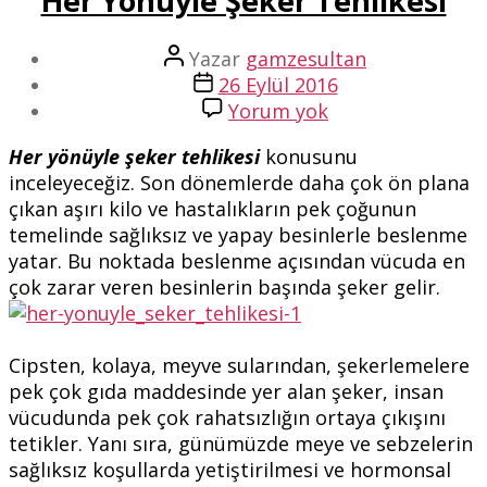
Her Yönüyle Şeker Tehlikesi
Yazının
Yazar
gamzesultan
yazarı
Yazı
26 Eylül 2016
tarihi
Her
Yorum yok
Yönüyle
Her yönüyle şeker tehlikesi
konusunu
Şeker
inceleyeceğiz. Son dönemlerde daha çok ön plana
Tehlikesi
çıkan aşırı kilo ve hastalıkların pek çoğunun
temelinde sağlıksız ve yapay besinlerle beslenme
yatar. Bu noktada beslenme açısından vücuda en
çok zarar veren besinlerin başında şeker gelir.
Cipsten, kolaya, meyve sularından, şekerlemelere
pek çok gıda maddesinde yer alan şeker, insan
vücudunda pek çok rahatsızlığın ortaya çıkışını
tetikler. Yanı sıra, günümüzde meye ve sebzelerin
sağlıksız koşullarda yetiştirilmesi ve hormonsal