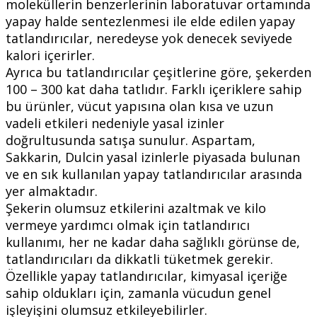
moleküllerin benzerlerinin laboratuvar ortamında
yapay halde sentezlenmesi ile elde edilen yapay
tatlandırıcılar, neredeyse yok denecek seviyede
kalori içerirler.
Ayrıca bu tatlandırıcılar çeşitlerine göre, şekerden
100 – 300 kat daha tatlıdır. Farklı içeriklere sahip
bu ürünler, vücut yapısına olan kısa ve uzun
vadeli etkileri nedeniyle yasal izinler
doğrultusunda satışa sunulur. Aspartam,
Sakkarin, Dulcin yasal izinlerle piyasada bulunan
ve en sık kullanılan yapay tatlandırıcılar arasında
yer almaktadır.
Şekerin olumsuz etkilerini azaltmak ve kilo
vermeye yardımcı olmak için tatlandırıcı
kullanımı, her ne kadar daha sağlıklı görünse de,
tatlandırıcıları da dikkatli tüketmek gerekir.
Özellikle yapay tatlandırıcılar, kimyasal içeriğe
sahip oldukları için, zamanla vücudun genel
işleyişini olumsuz etkileyebilirler.