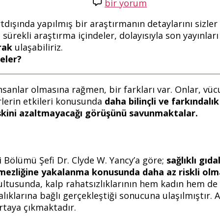
tarihi
Kardiyologların
bir yorum
Reddettiği
dışında yapılmış bir araştırmanın detaylarını sizler i
15
ürekli araştırma içindeler, dolayısıyla son yayınlar
Yiyecek
rak
ulaşabiliriz.
için
eler?
insanlar olmasına rağmen, bir farkları var. Onlar, vü
rlerin etkileri konusunda
daha bilinçli ve farkındalık
iskini azaltmayacağı görüşünü savunmaktalar.
i Bölümü Şefi Dr. Clyde W. Yancy’a göre;
sağlıklı gıd
etmezliğine yakalanma konusunda daha az riskli olm
rultusunda, kalp rahatsızlıklarının hem kadın hem de
lıklarına bağlı gerçekleştiği sonucuna ulaşılmıştır. 
rtaya çıkmaktadır.