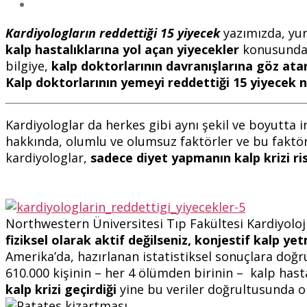
Kardiyologların reddettiği 15 yiyecek
yazımızda, yurt
kalp hastalıklarına yol açan yiyecekler
konusunda s
bilgiye,
kalp doktorlarının davranışlarına göz ata
Kalp doktorlarının yemeyi reddettiği 15 yiyecek n
Kardiyologlar da herkes gibi aynı şekil ve boyutta 
hakkında, olumlu ve olumsuz faktörler ve bu faktö
kardiyologlar,
sadece diyet yapmanın kalp krizi r
Northwestern Üniversitesi Tıp Fakültesi Kardiyoloj
fiziksel olarak aktif değilseniz, konjestif kalp y
Amerika’da, hazırlanan istatistiksel sonuçlara doğ
610.000 kişinin – her 4 ölümden birinin – kalp hasta
kalp krizi geçirdiği
yine bu veriler doğrultusunda o