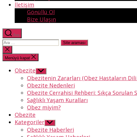
İletişim
Gönüllü Ol
Bize Ulaşın
Ara
Arama
yap:
Aramayı
kapat
Menüyü kapat
Obezite
Alt
menüyü
Obezitenin Zararları (Obez Hastaların Dil
göster
Obezite Nedenleri
Obezite Cerrahisi Rehberi: Sıkça Sorulan S
Sağlıklı Yaşam Kuralları
Obez miyim?
Obezite
Kategoriler
Alt
menüyü
Obezite Haberleri
göster