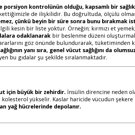
de porsiyon kontrolünün olduğu, kapsamlı bir sağlıkl
ükettiğimizle de ilişkilidir. Bu doğrultuda, ölçülü ol
remez, çünkü beyin bir süre sonra bunu bırakmak is
ilgili kesin bir liste yoktur. Örneğin; kırmızı et yem
ıdalara odaklanarak
bir beslenme düzeni oluşturmak, 
ve zararlarını göz önünde bulundurarak, tüketiminden
sağlığının yanı sıra, genel vücut sağlığını da olums
yen bu gıdalar şu şekilde sıralanmaktadır.
t için büyük bir zehirdir.
İnsülin direncine neden ol
 kolesterol yükselir. Kaslar haricide vücudun şekere 
ıran yağ hücrelerinde depolanır.