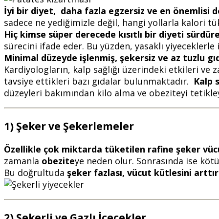
İyi bir diyet, daha fazla egzersiz ve en önemlisi 
sadece ne yediğimizle değil, hangi yollarla kalori t
Hiç kimse süper derecede kısıtlı bir diyeti sürdü
sürecini ifade eder. Bu yüzden, yasaklı yiyeceklerle 
Minimal düzeyde işlenmiş, şekersiz ve az tuzlu g
Kardiyologların, kalp sağlığı üzerindeki etkileri 
tavsiye ettikleri bazı gıdalar bulunmaktadır.
Kalp 
düzeyleri bakımından kilo alma ve obeziteyi tetikle
1) Şeker ve Şekerlemeler
Özellikle çok miktarda tüketilen rafine şeker vücu
zamanla
obezite
ye neden olur. Sonrasında ise kötü
Bu doğrultuda
şeker fazlası, vücut kütlesini artt
2) Şekerli ve Gazlı İçecekler