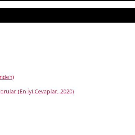
inden)
orular (En İyi Cevaplar, 2020)