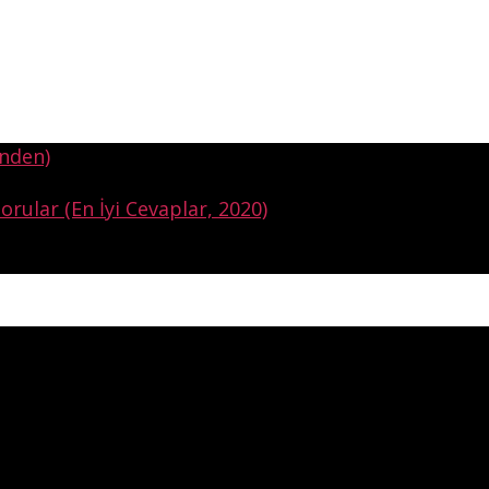
inden)
orular (En İyi Cevaplar, 2020)