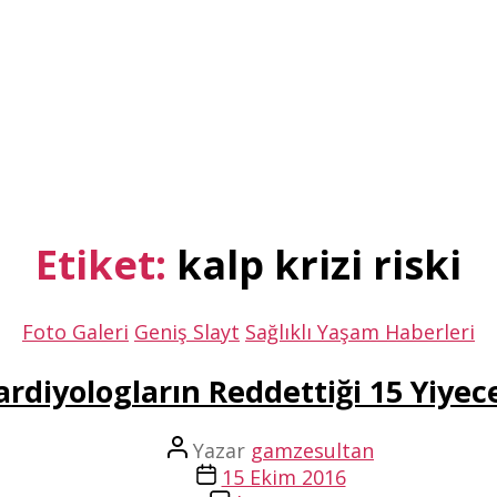
Etiket:
kalp krizi riski
Kategoriler
Foto Galeri
Geniş Slayt
Sağlıklı Yaşam Haberleri
ardiyologların Reddettiği 15 Yiyec
Yazının
Yazar
gamzesultan
yazarı
Yazı
15 Ekim 2016