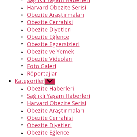
Sağlıklı Yaşam Haberleri
Harvard Obezite Serisi
Obezite Araştırmaları
Obezite Cerrahisi
Obezite Diyetleri
Obezite Eğlence
Obezite Egzersizleri
Obezite ve Yemek
Obezite Videoları
Foto Galeri
Röportajlar
Kategoriler
Alt
menüyü
Obezite Haberleri
göster
Sağlıklı Yaşam Haberleri
Harvard Obezite Serisi
Obezite Araştırmaları
Obezite Cerrahisi
Obezite Diyetleri
Obezite Eğlence