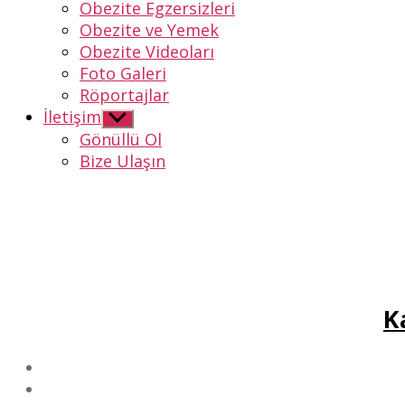
Obezite Egzersizleri
Obezite ve Yemek
Obezite Videoları
Foto Galeri
Röportajlar
İletişim
Alt
menüyü
Gönüllü Ol
göster
Bize Ulaşın
K