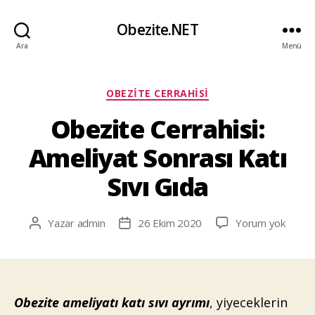
Obezite.NET
Ara
Menü
Kategoriler
OBEZITE CERRAHISI
Obezite Cerrahisi:
Ameliyat Sonrası Katı
Sıvı Gıda
Obezi
Yazar
admin
26 Ekim 2020
Yorum yok
Yazının
Yazı
Cerrahi
yazarı
tarihi
Ameliy
Sonras
Katı
Sıvı
Obezite ameliyatı katı sıvı ayrımı
, yiyeceklerin
Gıda