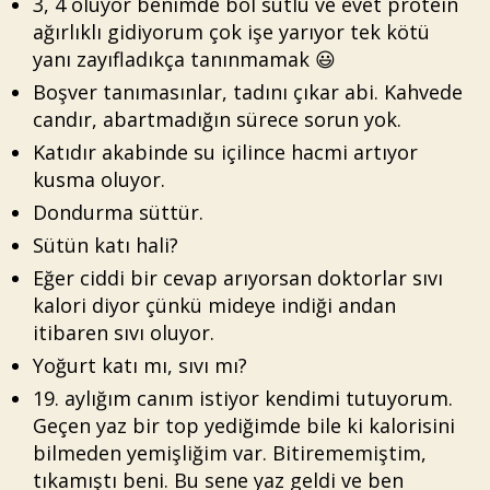
3, 4 oluyor benimde bol sütlü ve evet protein
ağırlıklı gidiyorum çok işe yarıyor tek kötü
yanı zayıfladıkça tanınmamak 😃
Boşver tanımasınlar, tadını çıkar abi. Kahvede
candır, abartmadığın sürece sorun yok.
Katıdır akabinde su içilince hacmi artıyor
kusma oluyor.
Dondurma süttür.
Sütün katı hali?
Eğer ciddi bir cevap arıyorsan doktorlar sıvı
kalori diyor çünkü mideye indiği andan
itibaren sıvı oluyor.
Yoğurt katı mı, sıvı mı?
19. aylığım canım istiyor kendimi tutuyorum.
Geçen yaz bir top yediğimde bile ki kalorisini
bilmeden yemişliğim var. Bitirememiştim,
tıkamıştı beni. Bu sene yaz geldi ve ben