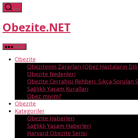
İçeriğe
Ara
atla
Obezite.NET
Menü
Obezite
Obezitenin Zararları (Obez Hastaların Dil
Obezite Nedenleri
Obezite Cerrahisi Rehberi: Sıkça Sorulan S
Sağlıklı Yaşam Kuralları
Obez miyim?
Obezite
Kategoriler
Obezite Haberleri
Sağlıklı Yaşam Haberleri
Harvard Obezite Serisi