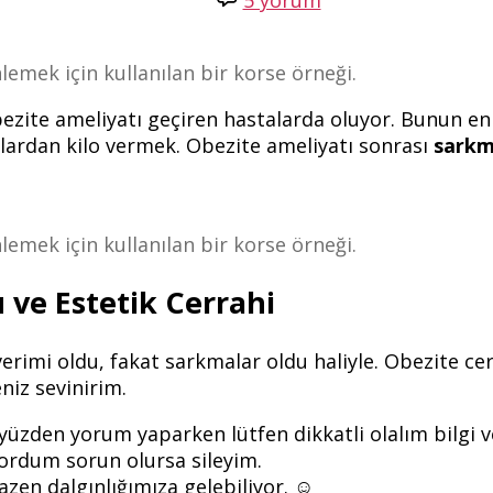
5 yorum
Cerrahisi
Sarkma
lemek için kullanılan bir korse örneği.
Sorunu
(Sarkma
ite ameliyatı geçiren hastalarda oluyor. Bunun en bü
Resimleri
ollardan kilo vermek. Obezite ameliyatı sonrası
sarkm
–
2021)
için
lemek için kullanılan bir korse örneği.
 ve Estetik Cerrahi
verimi oldu, fakat sarkmalar oldu haliyle. Obezite ce
niz sevinirim.
üzden yorum yaparken lütfen dikkatli olalım bilgi ve
ordum sorun olursa sileyim.
azen dalgınlığımıza gelebiliyor. ☺