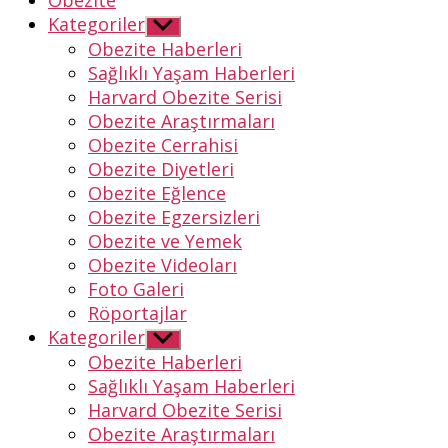
Obezite
Kategoriler
Alt
menüyü
Obezite Haberleri
göster
Sağlıklı Yaşam Haberleri
Harvard Obezite Serisi
Obezite Araştırmaları
Obezite Cerrahisi
Obezite Diyetleri
Obezite Eğlence
Obezite Egzersizleri
Obezite ve Yemek
Obezite Videoları
Foto Galeri
Röportajlar
Kategoriler
Alt
menüyü
Obezite Haberleri
göster
Sağlıklı Yaşam Haberleri
Harvard Obezite Serisi
Obezite Araştırmaları