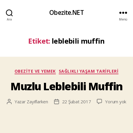
Obezite.NET
Ara
Menü
Etiket:
leblebili muffin
Kategoriler
OBEZITE VE YEMEK
SAĞLIKLI YAŞAM TARIFLERI
Muzlu Leblebili Muffin
Muz
Yazar
Zayiflarken
22 Şubat 2017
Yorum yok
Yazının
Yazı
Lebl
yazarı
tarihi
Muf