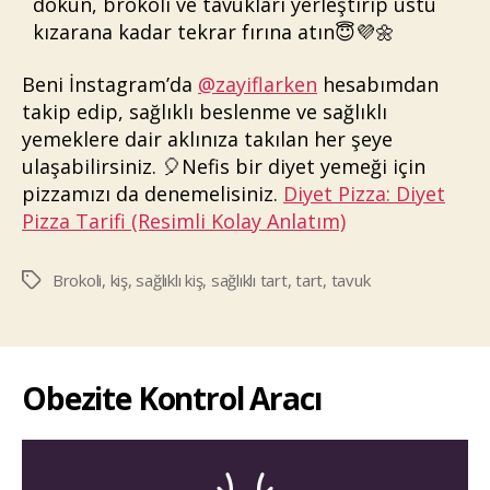
dökün, brokoli ve tavukları yerleştirip üstü
kızarana kadar tekrar fırına atın😇💜🌼
Beni İnstagram’da
@zayiflarken
hesabımdan
takip edip, sağlıklı beslenme ve sağlıklı
yemeklere dair aklınıza takılan her şeye
ulaşabilirsiniz. 🎈Nefis bir diyet yemeği için
pizzamızı da denemelisiniz.
Diyet Pizza: Diyet
Pizza Tarifi (Resimli Kolay Anlatım)
Brokoli
,
kiş
,
sağlıklı kiş
,
sağlıklı tart
,
tart
,
tavuk
Etiketler
Obezite Kontrol Aracı