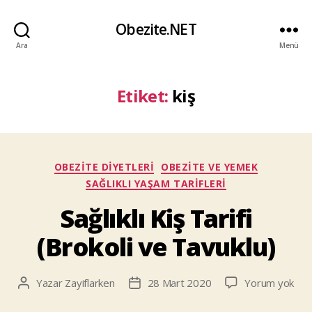
Obezite.NET
Ara
Menü
Etiket:
kiş
Kategoriler
OBEZITE DIYETLERI
OBEZITE VE YEMEK
SAĞLIKLI YAŞAM TARIFLERI
Sağlıklı Kiş Tarifi
(Brokoli ve Tavuklu)
Sağlı
Yazar
Zayiflarken
28 Mart 2020
Yorum yok
Yazının
Yazı
Kiş
yazarı
tarihi