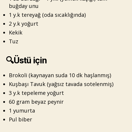
buğday unu
1 y.k tereyağ (oda sıcaklığında)
2 y.k yoğurt
Kekik
Tuz
🔍Üstü için
Brokoli (kaynayan suda 10 dk haşlanmış)
Kuşbaşı Tavuk (yağsız tavada sotelenmiş)
3 y.k tepeleme yoğurt
60 gram beyaz peynir
1 yumurta
Pul biber