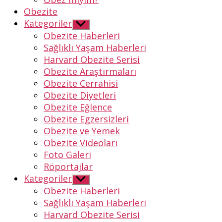
Obezite
Kategoriler
Alt
menüyü
Obezite Haberleri
göster
Sağlıklı Yaşam Haberleri
Harvard Obezite Serisi
Obezite Araştırmaları
Obezite Cerrahisi
Obezite Diyetleri
Obezite Eğlence
Obezite Egzersizleri
Obezite ve Yemek
Obezite Videoları
Foto Galeri
Röportajlar
Kategoriler
Alt
menüyü
Obezite Haberleri
göster
Sağlıklı Yaşam Haberleri
Harvard Obezite Serisi