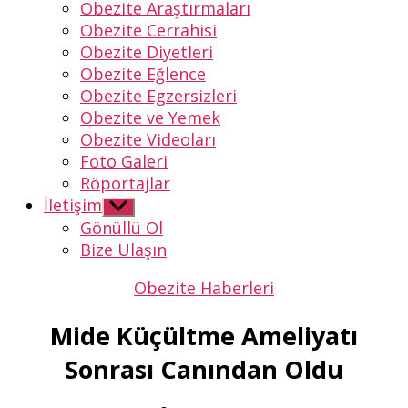
Obezite Araştırmaları
Obezite Cerrahisi
Obezite Diyetleri
Obezite Eğlence
Obezite Egzersizleri
Obezite ve Yemek
Obezite Videoları
Foto Galeri
Röportajlar
İletişim
Alt
menüyü
Gönüllü Ol
göster
Bize Ulaşın
Kategoriler
Obezite Haberleri
Mide Küçültme Ameliyatı
Sonrası Canından Oldu