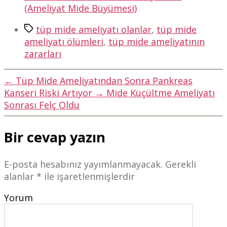
(Ameliyat Mide Büyümesi)
Etiketler
tüp mide ameliyatı olanlar
,
tüp mide
ameliyatı ölümleri
,
tüp mide ameliyatının
zararları
←
Tüp Mide Ameliyatından Sonra Pankreas
Kanseri Riski Artıyor
→
Mide Küçültme Ameliyatı
Sonrası Felç Oldu
Bir cevap yazın
E-posta hesabınız yayımlanmayacak.
Gerekli
alanlar
*
ile işaretlenmişlerdir
Yorum