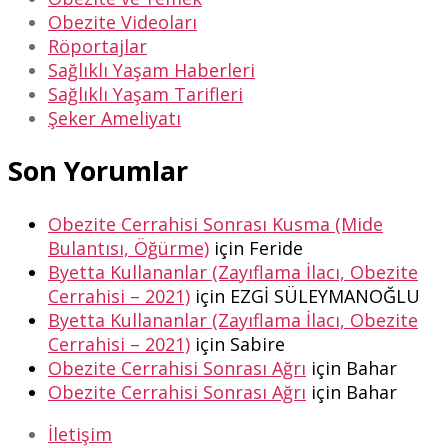
Obezite Videoları
Röportajlar
Sağlıklı Yaşam Haberleri
Sağlıklı Yaşam Tarifleri
Şeker Ameliyatı
Son Yorumlar
Obezite Cerrahisi Sonrası Kusma (Mide
Bulantısı, Öğürme)
için
Feride
Byetta Kullananlar (Zayıflama İlacı, Obezite
Cerrahisi – 2021)
için
EZGİ SÜLEYMANOĞLU
Byetta Kullananlar (Zayıflama İlacı, Obezite
Cerrahisi – 2021)
için
Sabire
Obezite Cerrahisi Sonrası Ağrı
için
Bahar
Obezite Cerrahisi Sonrası Ağrı
için
Bahar
İletişim