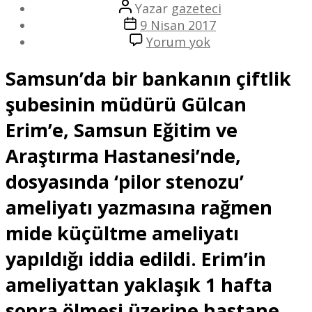
Yazının
Yazar
gazeteci
yazarı
Yazı
9 Nisan 2017
tarihi
Mide
Yorum yok
Küçültme
Samsun’da bir bankanın çiftlik
Ameliyatı
Sonrası
şubesinin müdürü Gülcan
Canından
Oldu
Erim’e, Samsun Eğitim ve
Araştırma Hastanesi’nde,
dosyasında ‘pilor stenozu’
ameliyatı yazmasına rağmen
mide küçültme ameliyatı
yapıldığı iddia edildi. Erim’in
ameliyattan yaklaşık 1 hafta
sonra ölmesi üzerine hastane