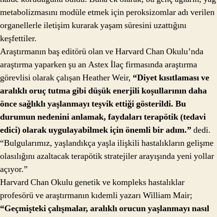
metabolizmasını modüle etmek için peroksizomlar adı verilen
organellerle iletişim kurarak yaşam süresini uzattığını
keşfettiler.
Araştırmanın baş editörü olan ve Harvard Chan Okulu’nda
araştırma yaparken şu an Astex İlaç firmasında araştırma
görevlisi olarak çalışan Heather Weir,
“Diyet kısıtlaması ve
aralıklı oruç tutma gibi düşük enerjili koşullarının daha
önce sağlıklı yaşlanmayı teşvik ettiği gösterildi. Bu
durumun nedenini anlamak, faydaları terapötik (tedavi
edici) olarak uygulayabilmek için önemli bir adım.”
dedi.
“Bulgularımız, yaşlandıkça yaşla ilişkili hastalıkların gelişme
olasılığını azaltacak terapötik stratejiler arayışında yeni yollar
açıyor.”
Harvard Chan Okulu genetik ve kompleks hastalıklar
profesörü ve araştırmanın kıdemli yazarı William Mair;
“Geçmişteki çalışmalar, aralıklı orucun yaşlanmayı nasıl