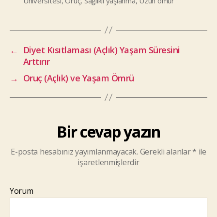
Üniversitesi
,
Oruç
,
Sağlıklı yaşlanma
,
Uzun ömür
←
Diyet Kısıtlaması (Açlık) Yaşam Süresini
Arttırır
→
Oruç (Açlık) ve Yaşam Ömrü
Bir cevap yazın
E-posta hesabınız yayımlanmayacak.
Gerekli alanlar
*
ile
işaretlenmişlerdir
Yorum