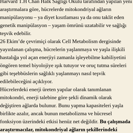
Harvard T.H Chan Halk Sağlığı Okulu tarafından yapılan yeni
araştırmalara göre, hücrelerde mitokondriyal ağların
manipülasyonu – ya diyet kısıtlaması ya da onu taklit eden
genetik manipülasyon – yaşam ömrünü uzatabilir ve sağlığı
teşvik edebilir.
26 Ekim’de çevrimiçi olarak Cell Metabolism dergisinde
yayınlanan çalışma, hücrelerin yaşlanmaya ve yaşla ilişkili
hastalığa yol açan enerjiyi zamanla işleyebilme kabiliyetini
öngören temel biyolojiye ışık tutuyor ve oruç tutma süreleri
gibi teşebbüslerin sağlıklı yaşlanmayı nasıl teşvik
edilebileceğini açıklıyor.
Hücrelerdeki enerji üreten yapılar olarak tanımlanan
mitokondri, enerji talebine göre şekli dinamik olarak
değiştiren ağlarda bulunur. Bunu yapma kapasiteleri yaşla
birlikte azalır, ancak bunun metabolizma ve hücresel
fonksiyon üzerindeki etkisi henüz net değildir.
Bu çalışmada
araştırmacılar, mitokondriyal ağların şekillerindeki