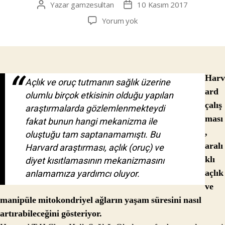
Yazar
gamzesultan
10 Kasım 2017
Yazının
Yazı
yazarı
tarihi
Açlık
Yorum yok
ile
Sağlıklı
Yaşlanma
ve
Uzun
Harv
Açlık ve oruç tutmanın sağlık üzerine
Ömür
ard
olumlu birçok etkisinin olduğu yapılan
çalış
araştırmalarda gözlemlenmekteydi
ması
fakat bunun hangi mekanizma ile
,
oluştuğu tam saptanamamıştı. Bu
aralı
Harvard araştırması, açlık (oruç) ve
klı
diyet kısıtlamasının mekanizmasını
açlık
anlamamıza yardımcı oluyor.
ve
manipüle mitokondriyel ağların yaşam süresini nasıl
artırabileceğini gösteriyor.