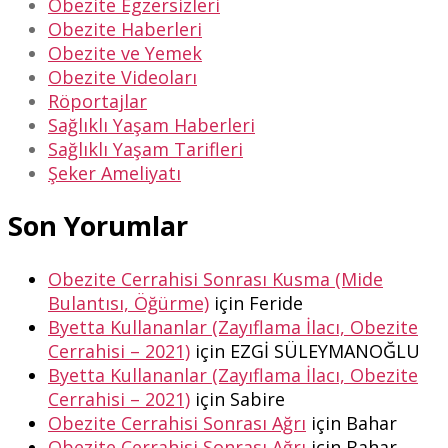
Obezite Egzersizleri
Obezite Haberleri
Obezite ve Yemek
Obezite Videoları
Röportajlar
Sağlıklı Yaşam Haberleri
Sağlıklı Yaşam Tarifleri
Şeker Ameliyatı
Son Yorumlar
Obezite Cerrahisi Sonrası Kusma (Mide
Bulantısı, Öğürme)
için
Feride
Byetta Kullananlar (Zayıflama İlacı, Obezite
Cerrahisi – 2021)
için
EZGİ SÜLEYMANOĞLU
Byetta Kullananlar (Zayıflama İlacı, Obezite
Cerrahisi – 2021)
için
Sabire
Obezite Cerrahisi Sonrası Ağrı
için
Bahar
Obezite Cerrahisi Sonrası Ağrı
için
Bahar