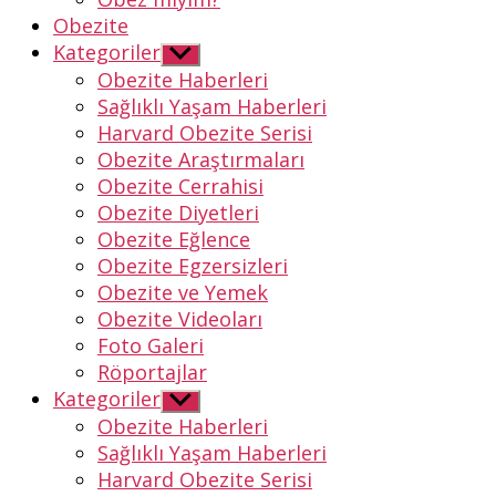
Obezite
Kategoriler
Alt
menüyü
Obezite Haberleri
göster
Sağlıklı Yaşam Haberleri
Harvard Obezite Serisi
Obezite Araştırmaları
Obezite Cerrahisi
Obezite Diyetleri
Obezite Eğlence
Obezite Egzersizleri
Obezite ve Yemek
Obezite Videoları
Foto Galeri
Röportajlar
Kategoriler
Alt
menüyü
Obezite Haberleri
göster
Sağlıklı Yaşam Haberleri
Harvard Obezite Serisi