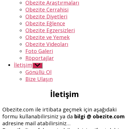
Obezite Araştırmaları
Obezite Cerrahisi
Obezite Diyetleri
Obezite Eğlence
Obezite Egzersizleri
Obezite ve Yemek
Obezite Videoları
Foto Galeri
Röportajlar
İletişim
Alt
menüyü
Gönüllü Ol
göster
Bize Ulaşın
İletişim
Obezite.com ile irtibata geçmek için aşağıdaki
formu kullanabilirsiniz ya da
bilgi @ obezite.com
adresine mail atabilirsiniz…