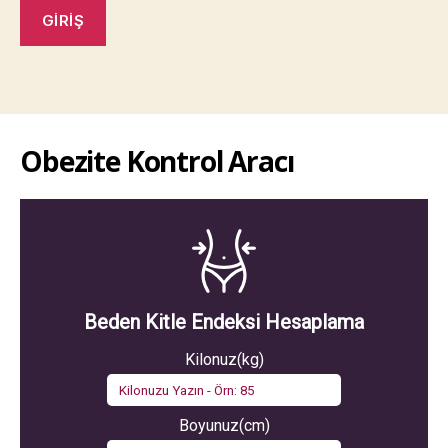
Obezite Kontrol Aracı