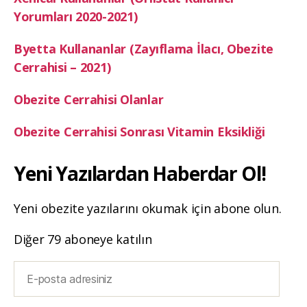
Yorumları 2020-2021)
Byetta Kullananlar (Zayıflama İlacı, Obezite
Cerrahisi – 2021)
Obezite Cerrahisi Olanlar
Obezite Cerrahisi Sonrası Vitamin Eksikliği
Yeni Yazılardan Haberdar Ol!
Yeni obezite yazılarını okumak için abone olun.
Diğer 79 aboneye katılın
E-
posta
adresiniz