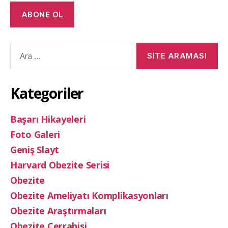
ABONE OL
Arama
yap:
Kategoriler
Başarı Hikayeleri
Foto Galeri
Geniş Slayt
Harvard Obezite Serisi
Obezite
Obezite Ameliyatı Komplikasyonları
Obezite Araştırmaları
Obezite Cerrahisi