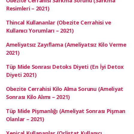
Obezite Cerrahisi Sarkma Sorunu (Sarkma
Resimleri – 2021)
Thincal Kullananlar (Obezite Cerrahisi ve
Kullanıcı Yorumları – 2021)
Ameliyatsız Zayıflama (Ameliyatsız Kilo Verme
2021)
Tüp Mide Sonrası Detoks Diyeti (En İyi Detox
Diyeti 2021)
Obezite Cerrahisi Kilo Alma Sorunu (Ameliyat
Sonrası Kilo Alımı – 2021)
Tüp Mide Pişmanlığı (Ameliyat Sonrası Pişman
Olanlar – 2021)
Xenical Kullananlar (Orlistat Kullanıcı