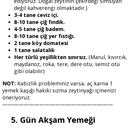
ediyoruz. Doğal zeytinin çekirdeği simsiyah
değil kahverengi olmaktadır.)
3-4 tane ceviz içi.
8-10 tane çiğ fındık.
4-5 tane çiğ badem.
8-10 tane çiğ yer fıstığı.
2 tane köy domatesi
1 tane salatalık
Her türlü yeşillikten sınırsız.
(Marul, kıvırcık,
maydanoz, roka, tere, dere otu, semiz otu
gibi olabilir)
NOT:
Kabızlık probleminiz varsa, aç karna 1
yemek kaşığı hakiki sızma zeytinyağı içmenizi
öneriyoruz.
—————————————————————
5. Gün Akşam Yemeği