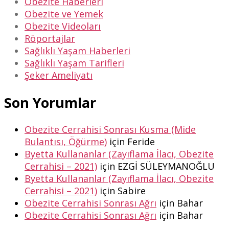
Obezite Haberleri
Obezite ve Yemek
Obezite Videoları
Röportajlar
Sağlıklı Yaşam Haberleri
Sağlıklı Yaşam Tarifleri
Şeker Ameliyatı
Son Yorumlar
Obezite Cerrahisi Sonrası Kusma (Mide
Bulantısı, Öğürme)
için
Feride
Byetta Kullananlar (Zayıflama İlacı, Obezite
Cerrahisi – 2021)
için
EZGİ SÜLEYMANOĞLU
Byetta Kullananlar (Zayıflama İlacı, Obezite
Cerrahisi – 2021)
için
Sabire
Obezite Cerrahisi Sonrası Ağrı
için
Bahar
Obezite Cerrahisi Sonrası Ağrı
için
Bahar