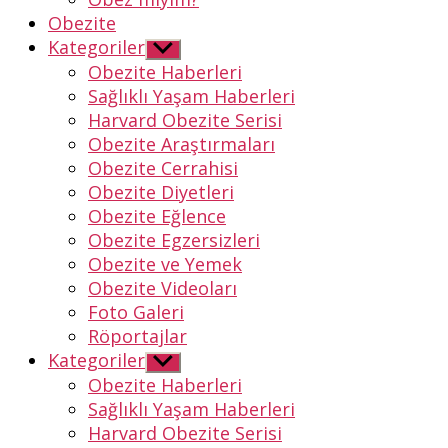
Obezite
Kategoriler
Alt
menüyü
Obezite Haberleri
göster
Sağlıklı Yaşam Haberleri
Harvard Obezite Serisi
Obezite Araştırmaları
Obezite Cerrahisi
Obezite Diyetleri
Obezite Eğlence
Obezite Egzersizleri
Obezite ve Yemek
Obezite Videoları
Foto Galeri
Röportajlar
Kategoriler
Alt
menüyü
Obezite Haberleri
göster
Sağlıklı Yaşam Haberleri
Harvard Obezite Serisi