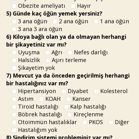
Obezite ameliyatı
Hayır
5) Günde kaç öğün yemek yersiniz?
3 ana öğün
2 ana öğün
1 ana öğün
3 ana 3 ara öğün
6) Kiloya bağlı olan ya da olmayan herhangi
bir şikayetiniz var mı?
Uyuşma
Ağrı
Nefes darlığı
Halsizlik
Aşırı terleme
Şikayetim yok
7) Mevcut ya da önceden geçirilmiş herhangi
bir hastalığınız var mı?
Hipertansiyon
Diyabet
Kolesterol
Astım
KOAH
Kanser
Tiroid hastalığı
Kalp hastalığı
Böbrek hastalığı
Kireçlenme
Otoimmün hastalıklar
PKOS
Diğer
Hastalığım yok
8) Sindirim sistemi probleminiz var mı?