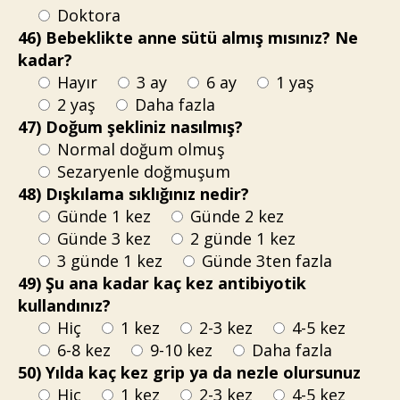
Doktora
46) Bebeklikte anne sütü almış mısınız? Ne
kadar?
Hayır
3 ay
6 ay
1 yaş
2 yaş
Daha fazla
47) Doğum şekliniz nasılmış?
Normal doğum olmuş
Sezaryenle doğmuşum
48) Dışkılama sıklığınız nedir?
Günde 1 kez
Günde 2 kez
Günde 3 kez
2 günde 1 kez
3 günde 1 kez
Günde 3ten fazla
49) Şu ana kadar kaç kez antibiyotik
kullandınız?
Hiç
1 kez
2-3 kez
4-5 kez
6-8 kez
9-10 kez
Daha fazla
50) Yılda kaç kez grip ya da nezle olursunuz
Hiç
1 kez
2-3 kez
4-5 kez