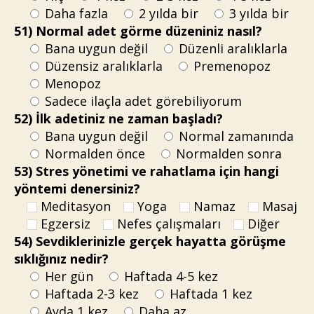
Daha fazla
2 yılda bir
3 yılda bir
51) Normal adet görme düzeniniz nasıl?
Bana uygun değil
Düzenli aralıklarla
Düzensiz aralıklarla
Premenopoz
Menopoz
Sadece ilaçla adet görebiliyorum
52) İlk adetiniz ne zaman başladı?
Bana uygun değil
Normal zamanında
Normalden önce
Normalden sonra
53) Stres yönetimi ve rahatlama için hangi
yöntemi denersiniz?
Meditasyon
Yoga
Namaz
Masaj
Egzersiz
Nefes çalışmaları
Diğer
54) Sevdiklerinizle gerçek hayatta görüşme
sıklığınız nedir?
Her gün
Haftada 4-5 kez
Haftada 2-3 kez
Haftada 1 kez
Ayda 1 kez
Daha az