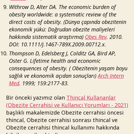
Withrow D, Alter DA. The economic burden of
obesity worldwide: a systematic review of the
direct costs of obesity. (Dünya çapında obezitenin
ekonomik yükü: Doğrudan obezite maliyeleri
hakkında sistematik araştırma)
Obes Rev
. 2010.
DOI: 10.1111/j.1467-789X.2009.00712.x.
Thompson D, Edelsberg J, Colditz GA, Bird AP,
Oster G. Lifetime health and economic
consequences of obesity. ( Obezitenin yaşam boyu
sağlık ve ekonomik açıdan sonuçları)
Arch Intern
Med
. 1999; 159:2177-83.
Bir önceki yazımız olan
Thincal Kullananlar
(Obezite Cerrahisi ve Kullanıcı Yorumları - 2021)
başlıklı makalemizde Obezite cerrahisi öncesi
thincal, Obezite cerrahisi sonrası thincal ve
Obezite cerrahisi thincal kullanımı hakkında