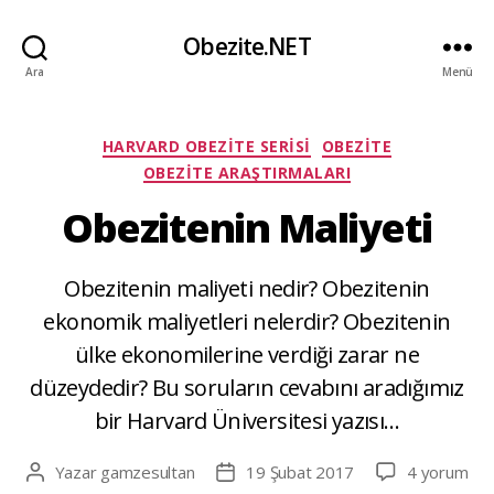
Obezite.NET
Ara
Menü
Kategoriler
HARVARD OBEZITE SERISI
OBEZITE
OBEZITE ARAŞTIRMALARI
Obezitenin Maliyeti
Obezitenin maliyeti nedir? Obezitenin
ekonomik maliyetleri nelerdir? Obezitenin
ülke ekonomilerine verdiği zarar ne
düzeydedir? Bu soruların cevabını aradığımız
bir Harvard Üniversitesi yazısı…
Obezitenin
Yazar
gamzesultan
19 Şubat 2017
4 yorum
Yazının
Yazı