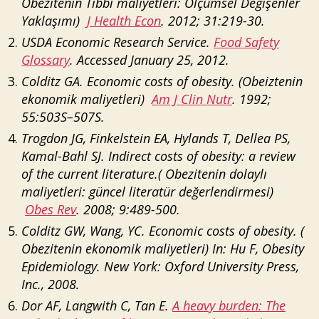
Obezitenin Tıbbi maliyetleri: Ölçümsel Değişenler
Yaklaşımı)
J Health Econ
. 2012; 31:219-30.
USDA Economic Research Service.
Food Safety
Glossary
. Accessed January 25, 2012.
Colditz GA. Economic costs of obesity. (Obeiztenin
ekonomik maliyetleri)
Am J Clin Nutr
. 1992;
55:503S–507S.
Trogdon JG, Finkelstein EA, Hylands T, Dellea PS,
Kamal-Bahl SJ. Indirect costs of obesity: a review
of the current literature.( Obezitenin dolaylı
maliyetleri: güncel literatür değerlendirmesi)
Obes Rev
. 2008; 9:489-500.
Colditz GW, Wang, YC. Economic costs of obesity. (
Obezitenin ekonomik maliyetleri) In: Hu F, Obesity
Epidemiology. New York: Oxford University Press,
Inc., 2008.
Dor AF, Langwith C, Tan E.
A heavy burden: The