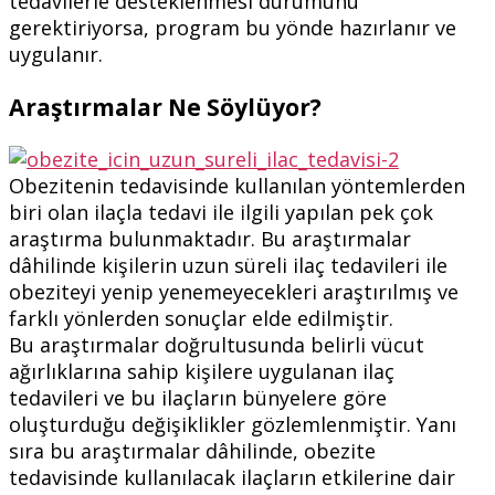
tedavilerle desteklenmesi durumunu
gerektiriyorsa, program bu yönde hazırlanır ve
uygulanır.
Araştırmalar Ne Söylüyor?
Obezitenin tedavisinde kullanılan yöntemlerden
biri olan ilaçla tedavi ile ilgili yapılan pek çok
araştırma bulunmaktadır. Bu araştırmalar
dâhilinde kişilerin uzun süreli ilaç tedavileri ile
obeziteyi yenip yenemeyecekleri araştırılmış ve
farklı yönlerden sonuçlar elde edilmiştir.
Bu araştırmalar doğrultusunda belirli vücut
ağırlıklarına sahip kişilere uygulanan ilaç
tedavileri ve bu ilaçların bünyelere göre
oluşturduğu değişiklikler gözlemlenmiştir. Yanı
sıra bu araştırmalar dâhilinde, obezite
tedavisinde kullanılacak ilaçların etkilerine dair