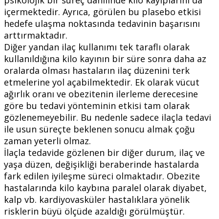
psikolojik bir süreç dâhilinde kilo kayıplarını da
içermektedir. Ayrıca, görülen bu plasebo etkisi
hedefe ulaşma noktasında tedavinin başarısını
arttırmaktadır.
Diğer yandan ilaç kullanımı tek taraflı olarak
kullanıldığına kilo kayının bir süre sonra daha az
oralarda olması hastaların ilaç düzenini terk
etmelerine yol açabilmektedir. Ek olarak vücut
ağırlık oranı ve obezitenin ilerleme derecesine
göre bu tedavi yönteminin etkisi tam olarak
gözlenemeyebilir. Bu nedenle sadece ilaçla tedavi
ile usun süreçte beklenen sonucu almak çoğu
zaman yeterli olmaz.
İlaçla tedavide gözlenen bir diğer durum, ilaç ve
yaşa düzen, değişikliği beraberinde hastalarda
fark edilen iyileşme süreci olmaktadır. Obezite
hastalarında kilo kaybına paralel olarak diyabet,
kalp vb. kardiyovasküler hastalıklara yönelik
risklerin büyü ölçüde azaldığı görülmüştür.