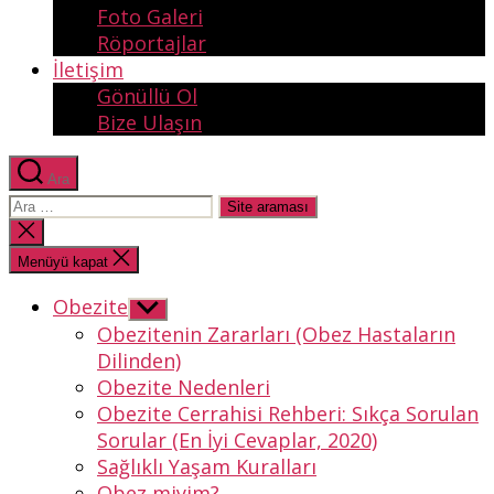
Foto Galeri
Röportajlar
İletişim
Gönüllü Ol
Bize Ulaşın
Ara
Arama
yap:
Aramayı
kapat
Menüyü kapat
Obezite
Alt
menüyü
Obezitenin Zararları (Obez Hastaların
göster
Dilinden)
Obezite Nedenleri
Obezite Cerrahisi Rehberi: Sıkça Sorulan
Sorular (En İyi Cevaplar, 2020)
Sağlıklı Yaşam Kuralları
Obez miyim?