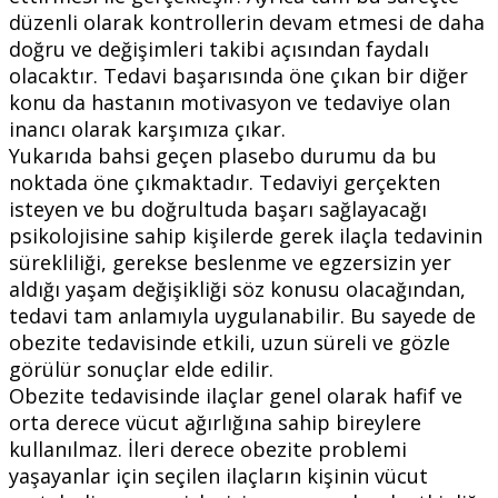
düzenli olarak kontrollerin devam etmesi de daha
doğru ve değişimleri takibi açısından faydalı
olacaktır. Tedavi başarısında öne çıkan bir diğer
konu da hastanın motivasyon ve tedaviye olan
inancı olarak karşımıza çıkar.
Yukarıda bahsi geçen plasebo durumu da bu
noktada öne çıkmaktadır. Tedaviyi gerçekten
isteyen ve bu doğrultuda başarı sağlayacağı
psikolojisine sahip kişilerde gerek ilaçla tedavinin
sürekliliği, gerekse beslenme ve egzersizin yer
aldığı yaşam değişikliği söz konusu olacağından,
tedavi tam anlamıyla uygulanabilir. Bu sayede de
obezite tedavisinde etkili, uzun süreli ve gözle
görülür sonuçlar elde edilir.
Obezite tedavisinde ilaçlar genel olarak hafif ve
orta derece vücut ağırlığına sahip bireylere
kullanılmaz. İleri derece obezite problemi
yaşayanlar için seçilen ilaçların kişinin vücut