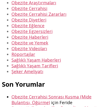
Obezite Araştırmaları
Obezite Cerrahisi
Obezite Cerrahisi Zararları
Obezite Diyetleri
Obezite Eğlence
Obezite Egzersizleri
Obezite Haberleri
Obezite ve Yemek
Obezite Videoları
Röportajlar
Sağlıklı Yaşam Haberleri
Sağlıklı Yaşam Tarifleri
Şeker Ameliyatı
Son Yorumlar
Obezite Cerrahisi Sonrası Kusma (Mide
Bulantısı, Öğürme)
için
Feride