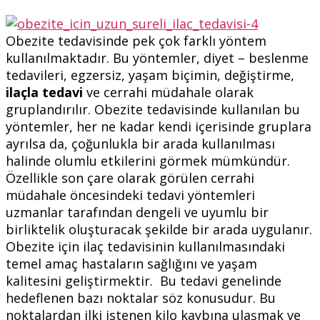
Obezite tedavisinde pek çok farklı yöntem
kullanılmaktadır. Bu yöntemler, diyet – beslenme
tedavileri, egzersiz, yaşam biçimin, değiştirme,
ilaçla tedavi
ve cerrahi müdahale olarak
gruplandırılır. Obezite tedavisinde kullanılan bu
yöntemler, her ne kadar kendi içerisinde gruplara
ayrılsa da, çoğunlukla bir arada kullanılması
halinde olumlu etkilerini görmek mümkündür.
Özellikle son çare olarak görülen cerrahi
müdahale öncesindeki tedavi yöntemleri
uzmanlar tarafından dengeli ve uyumlu bir
birliktelik oluşturacak şekilde bir arada uygulanır.
Obezite için ilaç tedavisinin kullanılmasındaki
temel amaç hastaların sağlığını ve yaşam
kalitesini geliştirmektir. Bu tedavi genelinde
hedeflenen bazı noktalar söz konusudur. Bu
noktalardan ilki istenen kilo kaybına ulaşmak ve