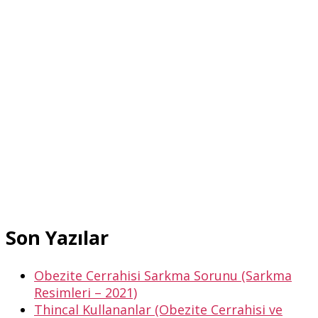
Son Yazılar
Obezite Cerrahisi Sarkma Sorunu (Sarkma
Resimleri – 2021)
Thincal Kullananlar (Obezite Cerrahisi ve