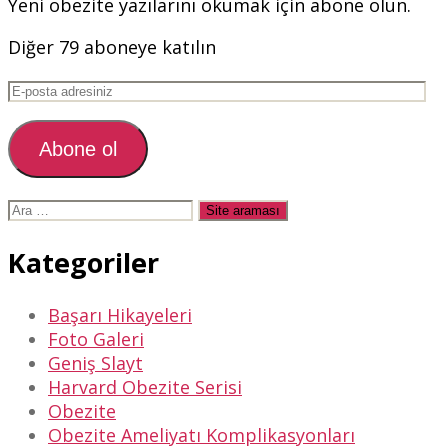
Yeni obezite yazılarını okumak için abone olun.
Diğer 79 aboneye katılın
E-
posta
adresiniz
Abone ol
Arama
yap:
Kategoriler
Başarı Hikayeleri
Foto Galeri
Geniş Slayt
Harvard Obezite Serisi
Obezite
Obezite Ameliyatı Komplikasyonları