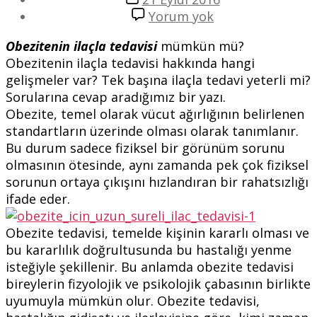
tarihi
Obezitenin
Yorum yok
İlaçla
Obezitenin ilaçla tedavisi
mümkün mü?
Tedavisi
Obezitenin ilaçla tedavisi hakkında hangi
gelişmeler var? Tek başına ilaçla tedavi yeterli mi?
Sorularına cevap aradığımız bir yazı.
Obezite, temel olarak vücut ağırlığının belirlenen
standartların üzerinde olması olarak tanımlanır.
Bu durum sadece fiziksel bir görünüm sorunu
olmasının ötesinde, aynı zamanda pek çok fiziksel
sorunun ortaya çıkışını hızlandıran bir rahatsızlığı
ifade eder.
Obezite tedavisi, temelde kişinin kararlı olması ve
bu kararlılık doğrultusunda bu hastalığı yenme
isteğiyle şekillenir. Bu anlamda obezite tedavisi
bireylerin fizyolojik ve psikolojik çabasının birlikte
uyumuyla mümkün olur. Obezite tedavisi,